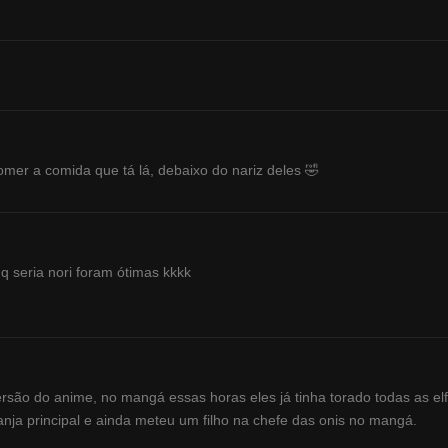
comer a comida que tá lá, debaixo do nariz deles 🤣
 q seria nori foram ótimas kkkk
rsão do anime, no mangá essas horas eles já tinha torado todas as elf
 anja principal e ainda meteu um filho na chefe das onis no mangá.