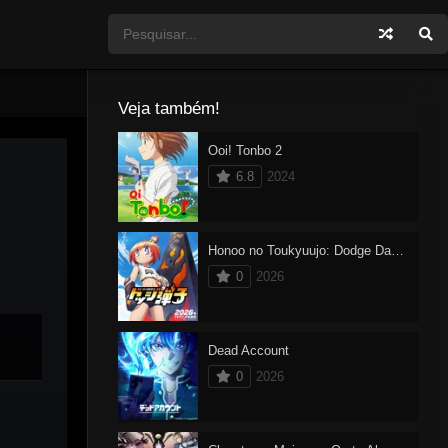
Veja também!
Ooi! Tonbo 2
6.8
2024
Honoo no Toukyuujo: Dodge Danko
0
2026
Dead Account
0
2026