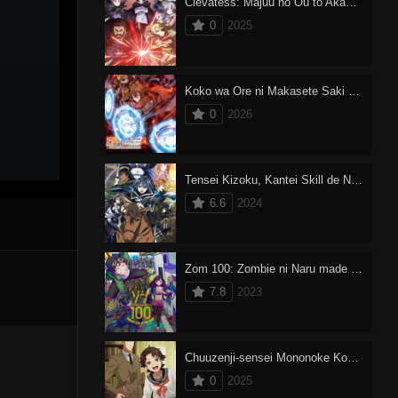
Clevatess: Majuu no Ou to Akago to Shikabane no Yuusha Dublado
0
2025
Koko wa Ore ni Makasete Saki ni Ike to Itte kara 10-nen ga Tattara Densetsu ni Natteita.
0
2026
Tensei Kizoku, Kantei Skill de Nariagaru 2
6.6
2024
Zom 100: Zombie ni Naru made ni Shitai 100 no Koto
7.8
2023
Chuuzenji-sensei Mononoke Kougiroku: Sensei ga Nazo wo Hodoite Shimau kara
0
2025