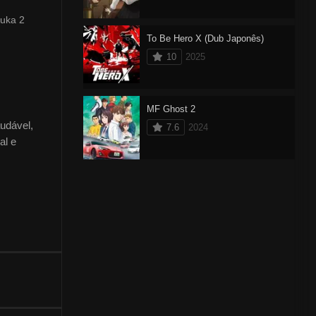
ouka 2
To Be Hero X (Dub Japonês)
10
2025
MF Ghost 2
audável,
7.6
2024
al e