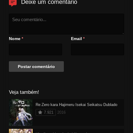
Deixe um comentário
Nome
Email
*
*
Veja também!
Re:Zero kara Hajimeru Isekai Seikatsu Dublado
7.921
2016