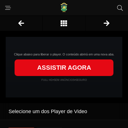
Clique abaixo para liberar o player. O conteúdo abrirá em uma nova aba.
ASSISTIR AGORA
FULL HD
•
SEM ANÚNCIOS
•
SEGURO
Selecione um dos Player de Video