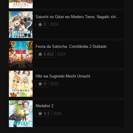
Saioshi no Gikei wo Mederu Tame, Nagaiki shimasu!
0
2026
Festa da Salsicha: Comilândia 2 Dublado
6.813
2024
Hibi wa Sugiredo Meshi Umashi
0
2025
Medalist 2
8.3
2026