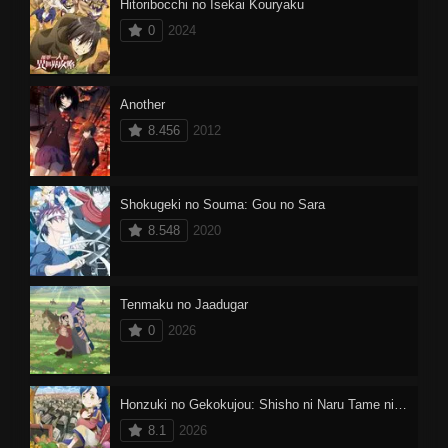
Hitoribocchi no Isekai Kouryaku
0
2024
Another
8.456
2012
Shokugeki no Souma: Gou no Sara
8.548
2020
Tenmaku no Jaadugar
0
2026
Honzuki no Gekokujou: Shisho ni Naru Tame ni wa Shudan wo Erandeiraremasen 4
8.1
2026