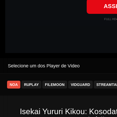
ASS
FULL HD
Selecione um dos Player de Video
NOA
RUPLAY
FILEMOON
VIDGUARD
STREAMTA
Isekai Yururi Kikou: Koso