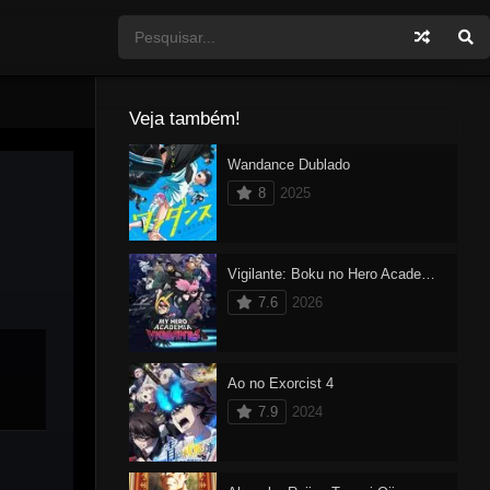
Veja também!
Wandance Dublado
8
2025
Vigilante: Boku no Hero Academia ILLEGALS 2 Dublado
7.6
2026
Ao no Exorcist 4
7.9
2024