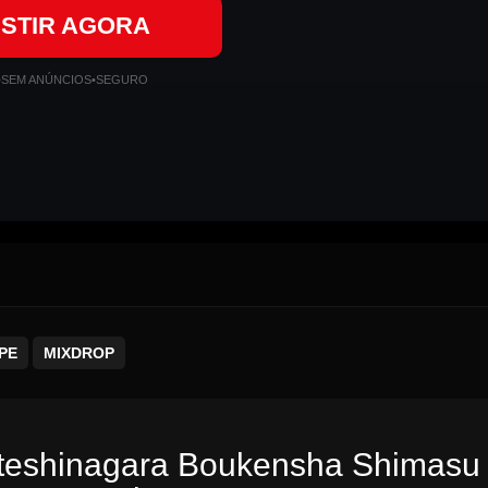
ISTIR AGORA
•
SEM ANÚNCIOS
•
SEGURO
PE
MIXDROP
dateshinagara Boukensha Shimasu 