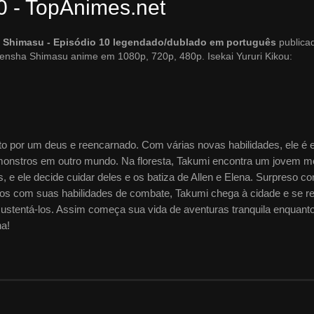
0 - TopAnimes.net
a Shimasu - Episódio 10 legendado/dublado em português
publica
kensha Shimasu anime em 1080p, 720p, 480p. Isekai Yururi Kikou:
o por um deus e reencarnado. Com várias novas habilidades, ele é 
 monstros em outro mundo. Na floresta, Takumi encontra um jovem m
 ele decide cuidar deles e os batiza de Allen e Elena. Surpreso c
os com suas habilidades de combate, Takumi chega à cidade e se re
sustentá-los. Assim começa sua vida de aventuras tranquila enquanto
na!