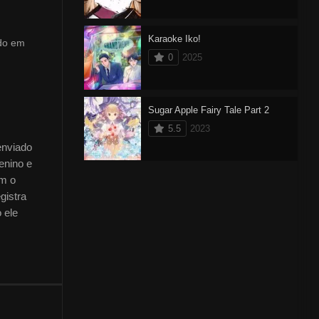
Karaoke Iko!
do em
0
2025
Sugar Apple Fairy Tale Part 2
5.5
2023
enviado
enino e
om o
gistra
 ele