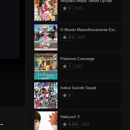
Akuyaku Reijou Tensei Oji-san
0
2025
O Mundo Maravilhosamente Estranho de Gumball
8.5
2025
Pokemon Concierge
7
2023
Isekai Suicide Squad
0
Haikyuu!! 3
-
8.633
2016