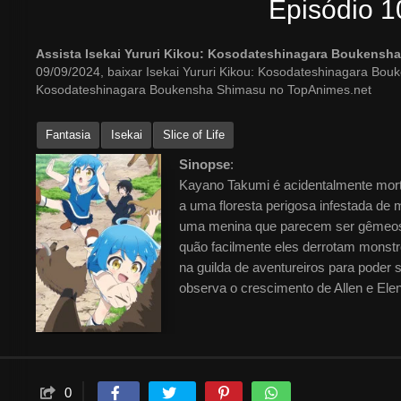
Episódio 1
Assista Isekai Yururi Kikou: Kosodateshinagara Boukensh
09/09/2024, baixar Isekai Yururi Kikou: Kosodateshinagara Bou
Kosodateshinagara Boukensha Shimasu no TopAnimes.net
Fantasia
Isekai
Slice of Life
Sinopse
:
Kayano Takumi é acidentalmente mort
a uma floresta perigosa infestada de
uma menina que parecem ser gêmeos, e
quão facilmente eles derrotam monstr
na guilda de aventureiros para poder 
observa o crescimento de Allen e Ele
0