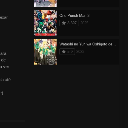
One Punch Man 3
aixar
8.397
2025
Watashi no Yuri wa Oshigoto desu!
5.9
2023
para
 de
a ver
da até
e)