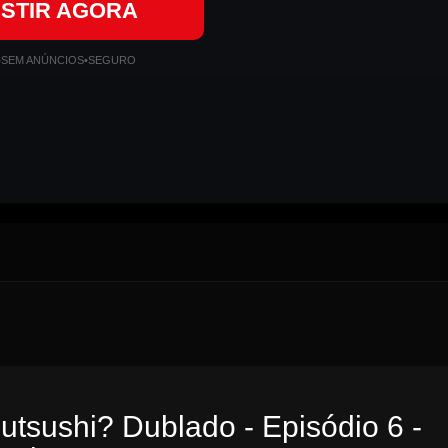
ISTIR AGORA
•
SEM ANÚNCIOS
•
SEGURO
utsushi? Dublado - Episódio 6 -