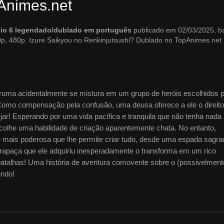
Animes.net
ódio 6 legendado/dublado em português
publicado em 02/03/2025, b
p, 480p. Izure Saikyou no Renkinjutsushi? Dublado no TopAnimes.net
uma acidentalmente se mistura em um grupo de heróis escolhidos 
omo compensação pela confusão, uma deusa oferece a ele o direito
jar! Esperando por uma vida pacífica e tranquila que não tenha nada 
scolhe uma habilidade de criação aparentemente chata. No entanto,
de mais poderosa que lhe permite criar tudo, desde uma espada sagra
trapaça que ele adquiriu inesperadamente o transforma em um rico
batalhas! Uma história de aventura comovente sobre o (possivelment
undo!