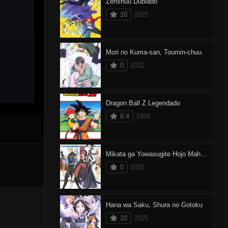
Zenshuu Dublado
10
2025
Mori no Kuma-san, Toumin-chuu.
0
2022
Dragon Ball Z Legendado
8.4
1989
Mikata ga Yowasugite Hojo Mahou ni Tesshiteita Kyuutei Mahoushi, Tsuihou sarete Saikyou wo Mezashimasu
0
2025
Hana wa Saku, Shura no Gotoku
10
2025