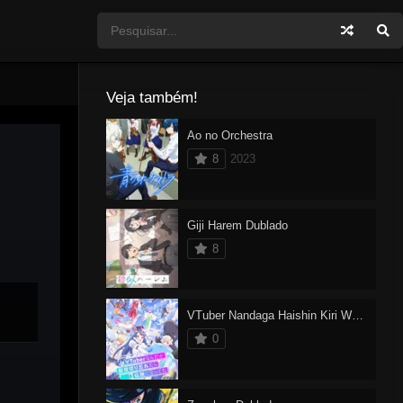
Veja também!
Ao no Orchestra
8
2023
Giji Harem Dublado
8
VTuber Nandaga Haishin Kiri Wasuretara Densetsu ni Natteta
0