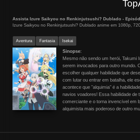
Top
Assista Izure Saikyou no Renkinjutsushi? Dublado - Epis
Izure Saikyou no Renkinjutsushi? Dublado anime em 1080p, 720
Aventura
Fantasia
Isekai
Sinopse
:
Mesmo não sendo um herói, Takumi Ir
serem invocados para outro mundo. C
escolher qualquer habilidade que dese
com lutar ou entrar em batalha, ele e
acontece que "alquimia" é a habilida
navios voadores! Essa habilidade de 
comerciante e o torna invencível em 
alquimista mais poderoso de outro m