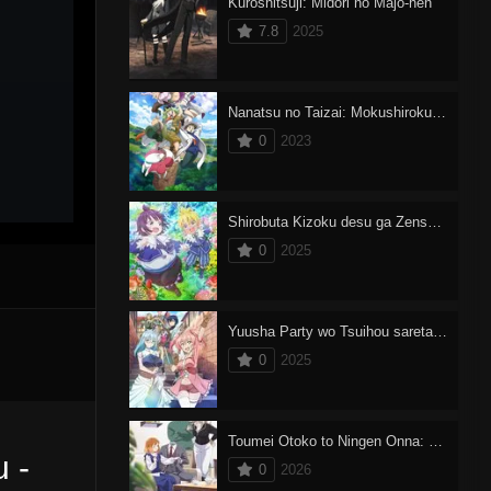
Kuroshitsuji: Midori no Majo-hen
7.8
2025
Nanatsu no Taizai: Mokushiroku no Yonkishi
0
2023
Shirobuta Kizoku desu ga Zense no Kioku ga Haeta node Hiyoko na Otouto Sodatemasu
0
2025
Yuusha Party wo Tsuihou sareta Shiromadoushi, S-Rank Boukensha ni Hirowareru: Kono Shiromadoushi ga Kikakugai Sugiru
0
2025
Toumei Otoko to Ningen Onna: Sonouchi Fuufu ni Naru Futari
 -
0
2026