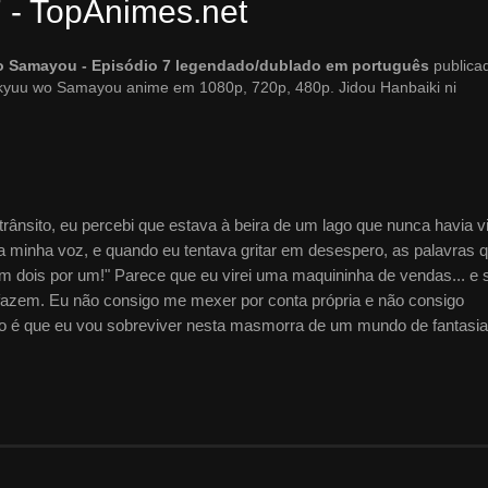
7 - TopAnimes.net
wo Samayou - Episódio 7 legendado/dublado em português
publica
ikyuu wo Samayou anime em 1080p, 720p, 480p. Jidou Hanbaiki ni
ânsito, eu percebi que estava à beira de um lago que nunca havia vi
 minha voz, e quando eu tentava gritar em desespero, as palavras 
 dois por um!" Parece que eu virei uma maquininha de vendas... e 
fazem. Eu não consigo me mexer por conta própria e não consigo
 é que eu vou sobreviver nesta masmorra de um mundo de fantasia