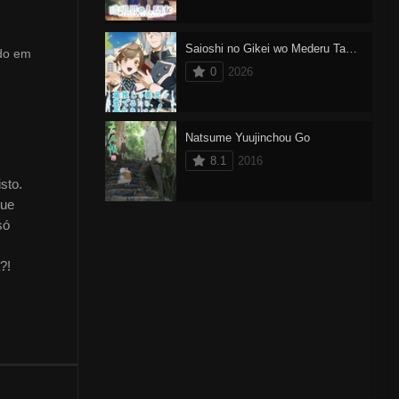
Saioshi no Gikei wo Mederu Tame, Nagaiki shimasu!
do em
0
2026
Natsume Yuujinchou Go
8.1
2016
sto.
que
só
?!