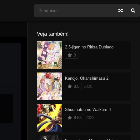
Veja também!
2.5-jigen no Ririsa Dublado
0
Kanojo, Okarishimasu 2
8.5
2020
Shuumatsu no Walküre II
8.53
2023