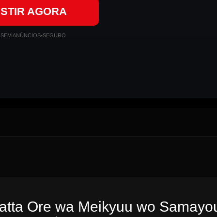
ISTIR AGORA
•
SEM ANÚNCIOS
•
SEGURO
atta Ore wa Meikyuu wo Samayou