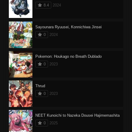
8.4
2024
Sayounara Ryuusei, Konnichiwa Jinsei
0
2024
Pokemon: Houkago no Breath Dublado
0
2023
Thrud
0
2023
NEET Kunoichi to Nazeka Dousei Hajimemashita
0
2025