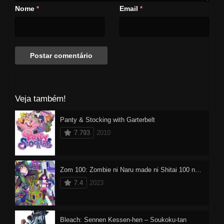
Nome
Email
*
*
Veja também!
Panty & Stocking with Garterbelt
7.793
2010
Zom 100: Zombie ni Naru made ni Shitai 100 no Koto Dublado
7.4
2023
Bleach: Sennen Kessen-hen – Soukoku-tan