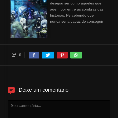
desejou ser como aqueles que
agem por entre as sombras das
histórias. Percebendo que
nunca seria capaz de conseguir
atingir seus objetivo, Cid se
surpreende ao se ver
reencarnado em um mundo
onde tem as capacidades
necessárias para se tornar o
0
que sempre admirou. A partir de
então, ele cria uma falsa
organização, com o objetivo de
agir como um figurante
qualquer, mas que trabalha por
entrelinhas para confrontar um
Deixe um comentário
culto secreto que entrou em seu
caminho.