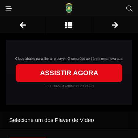
Clique abaixo para liberar o player. O conteúdo abrirá em uma nova aba.
ASSISTIR AGORA
FULL HD
•
SEM ANÚNCIOS
•
SEGURO
Selecione um dos Player de Video