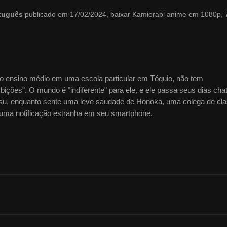
rtuguês
publicado em 17/02/2024, baixar Kamierabi anime em 1080p, 
do ensino médio em uma escola particular em Tóquio, não tem
ções". O mundo é "indiferente" para ele, e ele passa seus dias cha
kitsu, enquanto sente uma leve saudade de Honoka, uma colega de cl
uma notificação estranha em seu smartphone.