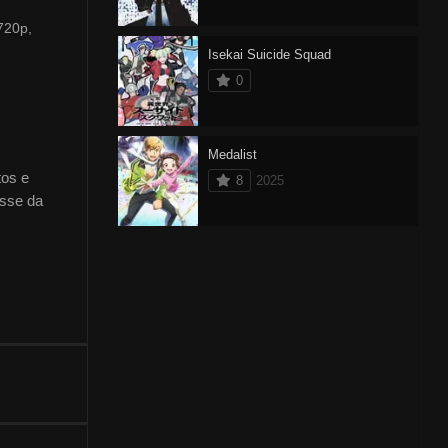
720p,
Isekai Suicide Squad
0
Medalist
tos e
8
2025
asse da