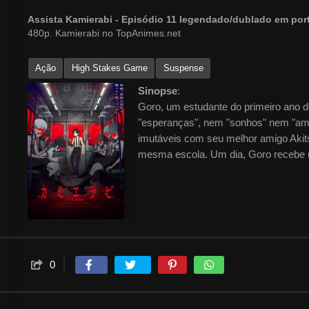
Assista Kamierabi - Episódio 11 legendado/dublado em po
480p. Kamierabi no TopAnimes.net
Ação
High Stakes Game
Suspense
Sinopse
:
Goro, um estudante do primeiro ano 
"esperanças", nem "sonhos" nem "ambi
imutáveis ​​​​com seu melhor amigo A
mesma escola. Um dia, Goro recebe 
0