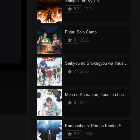
Shingeki no Kyojin
8.7
2013
Futari Solo Camp
0
2025
Saikyou no Shokugyou wa Yuusha demo Kenja demo Naku Kanteishi (Kari) Rashii desu yo?
7
2026
Mori no Kuma-san, Toumin-chuu.
0
2022
Kamonohashi Ron no Kindan Suiri 2
6.3
2024