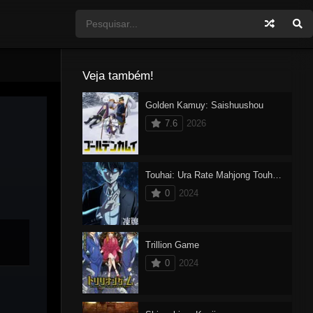
Veja também!
Golden Kamuy: Saishuushou
7.6
2026
Touhai: Ura Rate Mahjong Touhai Roku
0
2024
Trillion Game
0
2024