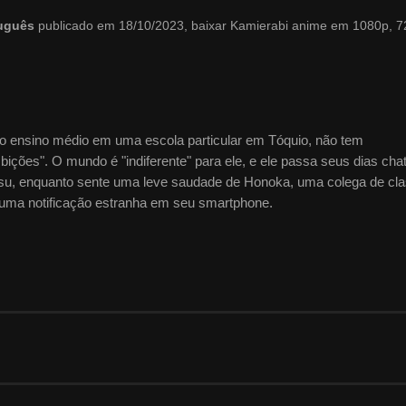
tuguês
publicado em 18/10/2023, baixar Kamierabi anime em 1080p, 7
do ensino médio em uma escola particular em Tóquio, não tem
ções". O mundo é "indiferente" para ele, e ele passa seus dias cha
kitsu, enquanto sente uma leve saudade de Honoka, uma colega de cl
uma notificação estranha em seu smartphone.