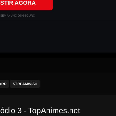
ISTIR AGORA
•
SEM ANÚNCIOS
•
SEGURO
ARD
STREAMWISH
sódio 3 - TopAnimes.net