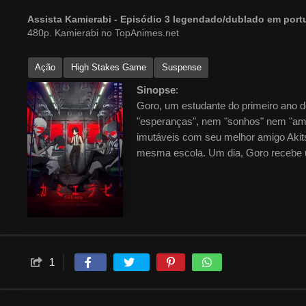
Assista Kamierabi - Episódio 3 legendado/dublado em por
480p. Kamierabi no TopAnimes.net
Ação
High Stakes Game
Suspense
Sinopse
:
Goro, um estudante do primeiro ano 
"esperanças", nem "sonhos" nem "ambi
imutáveis ​​​​com seu melhor amigo A
mesma escola. Um dia, Goro recebe 
1