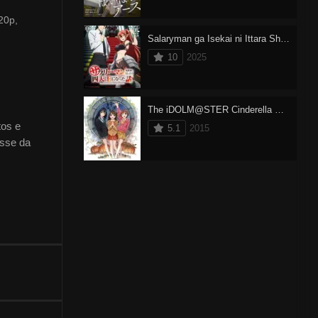
20p,
Salaryman ga Isekai ni Ittara Shitennou ni Natta Hanashi
10
2025
The iDOLM@STER Cinderella Girls
tos e
5.1
2015
asse da