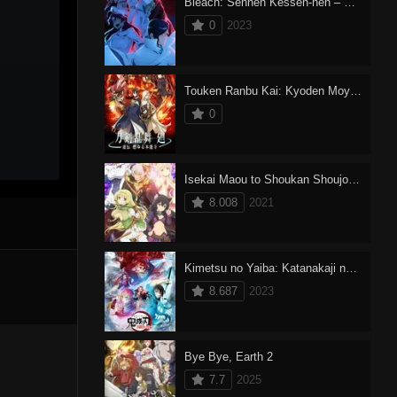
Bleach: Sennen Kessen-hen – Ketsubetsu-tan Dublado
0
2023
Touken Ranbu Kai: Kyoden Moyuru Honnouji
0
Isekai Maou to Shoukan Shoujo no Dorei Majutsu 2
8.008
2021
Kimetsu no Yaiba: Katanakaji no Sato-hen Dublado
8.687
2023
Bye Bye, Earth 2
7.7
2025