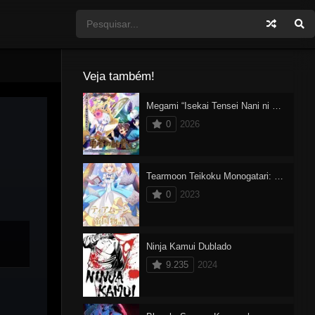
Veja também!
Megami “Isekai Tensei Nani ni Naritai desu ka” Ore “Yuusha no Rokkotsu de”
0
2026
Tearmoon Teikoku Monogatari: Dantoudai kara Hajimaru, Hime no Tensei Gyakuten Story
0
2023
Ninja Kamui Dublado
9.235
2024