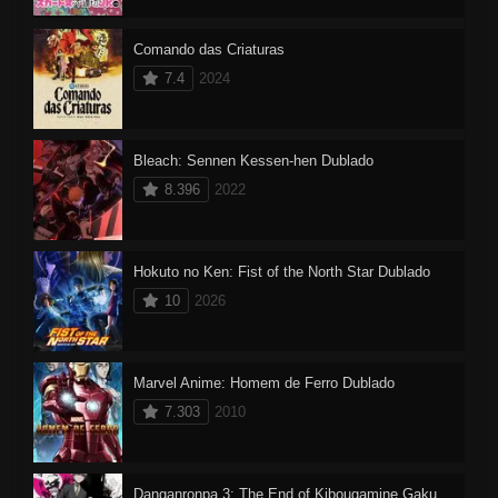
Comando das Criaturas
7.4
2024
Bleach: Sennen Kessen-hen Dublado
8.396
2022
Hokuto no Ken: Fist of the North Star Dublado
10
2026
Marvel Anime: Homem de Ferro Dublado
7.303
2010
Danganronpa 3: The End of Kibougamine Gakuen – Mirai-hen