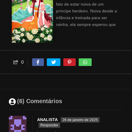
fato de estar noiva de um
príncipe herdeiro. Noiva desde a
infância e treinada para ser
rainha, ela sempre esperou que
o príncipe Clarke se
apaixonasse por outra pessoa
um dia. Então, quando ele
aparece em um baile com outra
mulher, Lettie se retira animada
0
para o campo para começar sua
nova vida - apenas para que
Clarke apareça, determinado a
conquistar seu coração.
(6) Comentários
ANALISTA
26 de janeiro de 2025
Responder