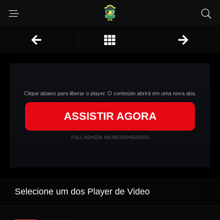
Clique abaixo para liberar o player. O conteúdo abrirá em uma nova aba.
ASSISTIR AGORA
FULL HD
•
SEM ANÚNCIOS
•
SEGURO
Selecione um dos Player de Video