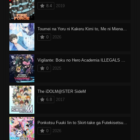
8.4
2019
Toumei na Yoru ni Kakeru Kimi to, Me ni Mienai Koi wo Shita.
0
2026
Vigilante: Boku no Hero Academia ILLEGALS Dublado
0
2025
The iDOLM@STER SideM
6.8
2017
Ponkotsu Fuuki Iin to Skirt-take ga Futekisetsu na JK no Hanashi
0
2026