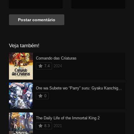
Veja também!
Comando das Criaturas
7.4
2024
Ore wa Subete wo “Parry” suru: Gyaku Kanchigai no Sekai Saikyou wa Boukensha ni Naritai
0
The Daily Life of the Immortal King 2
8.3
2021