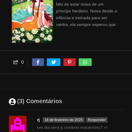
fato de estar noiva de um
príncipe herdeiro. Noiva desde a
infância e treinada para ser
rainha, ela sempre esperou que
o príncipe Clarke se
apaixonasse por outra pessoa
um dia. Então, quando ele
aparece em um baile com outra
mulher, Lettie se retira animada
0
para o campo para começar sua
nova vida - apenas para que
Clarke apareça, determinado a
conquistar seu coração.
(3) Comentários
rj
16 de fevereiro de 2025
Responder
um dia sera q comerei macarrons? =/