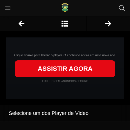
Clique abaixo para liberar o player. O conteúdo abrirá em uma nova aba.
ASSISTIR AGORA
FULL HD
•
SEM ANÚNCIOS
•
SEGURO
Selecione um dos Player de Video