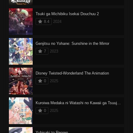
Tsuki ga Michibiku Isekai Douchuu 2
8.4
2024
Genjitsu no Yohane: Sunshine in the Mirror
7
2023
Disney Twisted-Wonderland The Animation
0
2025
Kuroiwa Medaka ni Watashi no Kawaii ga Tsuujinai
0
2025
Yubisaki to Renren