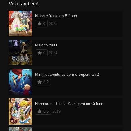
Veja também!
Nihon e Youkoso Elf-san
0
2025
Majo to Yajuu
0
2024
Minhas Aventuras com o Superman 2
8.2
Nanatsu no Taizai: Kamigami no Gekirin
8.5
2019