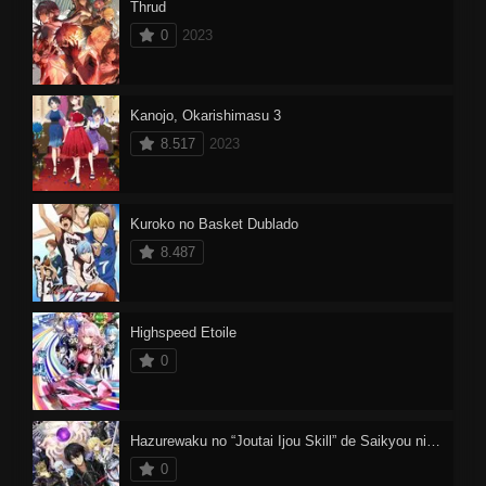
Thrud
0
2023
Kanojo, Okarishimasu 3
8.517
2023
Kuroko no Basket Dublado
8.487
Highspeed Etoile
0
Hazurewaku no “Joutai Ijou Skill” de Saikyou ni Natta Ore ga Subete wo Juurin suru made
0