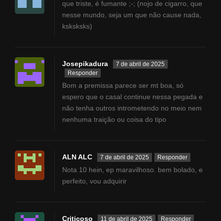
que triste, é fumante ;-; (nojo de cigarro, que
nesse mundo, seja um que não cause nada,
ksksksks)
Josepikadura
7 de abril de 2025
Responder
Bom a premissa parece ser mt boa, só
espero que o casal continue nessa pegada e
não tenha outros intrometendo no meio nem
nenhuma traição ou coisa do tipo
ALN ALC
7 de abril de 2025
Responder
Nota 10 hein, ep maravilhoso. bem bolado, e
perfeito, vou adquirir
Criticoso
11 de abril de 2025
Responder