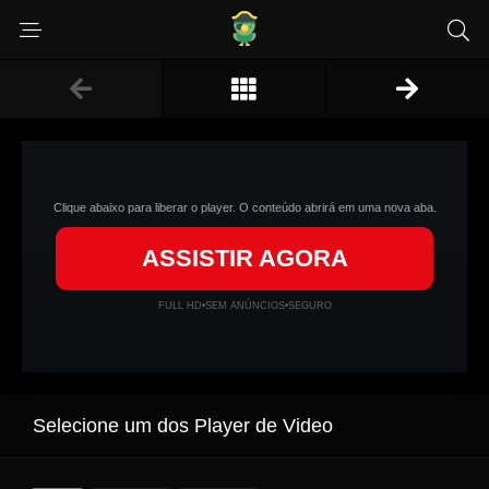
Clique abaixo para liberar o player. O conteúdo abrirá em uma nova aba.
ASSISTIR AGORA
FULL HD
•
SEM ANÚNCIOS
•
SEGURO
Selecione um dos Player de Video