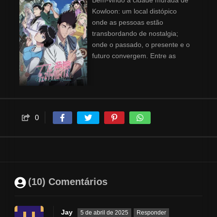
Bem-vindo à cidade murada de
Kowloon: um local distópico
onde as pessoas estão
transbordando de nostalgia;
onde o passado, o presente e o
futuro convergem. Entre as
emoções escondidas e as vidas
extraordinárias dos homens e
mulheres que trabalham aqui,
uma história de romance
começa para Reiko Kujirai — um
0
romance que parece tão familiar
quanto a própria Kowloon...
(10) Comentários
Jay
5 de abril de 2025
Responder