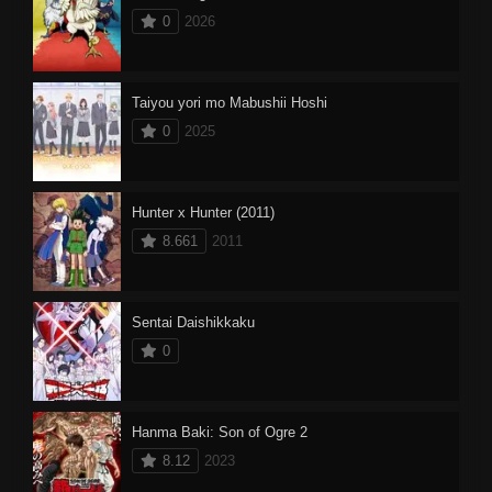
0
2026
Taiyou yori mo Mabushii Hoshi
0
2025
Hunter x Hunter (2011)
8.661
2011
Sentai Daishikkaku
0
Hanma Baki: Son of Ogre 2
8.12
2023