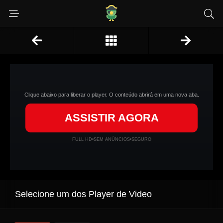
Clique abaixo para liberar o player. O conteúdo abrirá em uma nova aba.
ASSISTIR AGORA
FULL HD
•
SEM ANÚNCIOS
•
SEGURO
Selecione um dos Player de Video