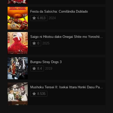
Festa da Salsicha: Comilândia Dublado
6.813
2024
Saigo ni Hitotsu dake Onegai Shite mo Yoroshii Deshou ka
0
2025
Bungou Stray Dogs 3
8.4
2019
Mushoku Tensei II: Isekai Ittara Honki Dasu Part 2
8.535