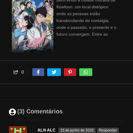
Bem-vindo à cidade murada de
Kowloon: um local distópico
onde as pessoas estão
transbordando de nostalgia;
onde o passado, o presente e o
futuro convergem. Entre as
emoções escondidas e as vidas
extraordinárias dos homens e
mulheres que trabalham aqui,
uma história de romance
começa para Reiko Kujirai — um
0
romance que parece tão familiar
quanto a própria Kowloon...
(3) Comentários
ALN ALC
15 de junho de 2025
Responder