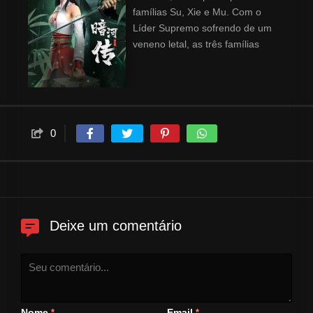
famílias Su, Xie e Mu. Com o
Líder Supremo sofrendo de um
veneno letal, as três famílias
iniciam uma rebelião. Su Muyu,
chefe do esquadrão de proteção
do Líder, procura o médico Bai
Hehuai para tratar o líder e, ao
mesmo tempo, protege-o dos
0
assassinos. No entanto, seu
melhor amigo, Su Changhe, se
junta ao plano de assassinato
contra o líder em nome de sua
família, a família Su.
Deixe um comentário
Nome
Email
*
*