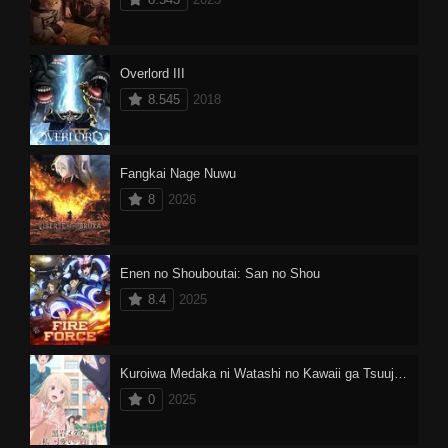
Overlord III
8.545
2018
Fangkai Nage Nuwu
8
2026
Enen no Shouboutai: San no Shou
8.4
2025
Kuroiwa Medaka ni Watashi no Kawaii ga Tsuujinai
0
2025