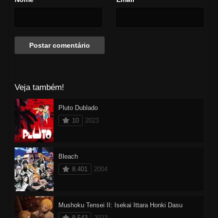
Veja também!
Pluto Dublado
10
2023
Bleach
8.401
2004
Mushoku Tensei II: Isekai Ittara Honki Dasu
8.543
2023