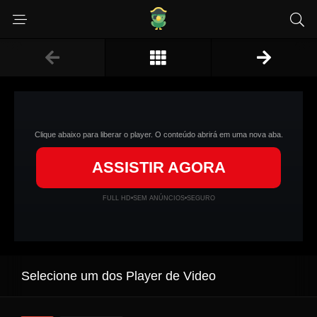
Clique abaixo para liberar o player. O conteúdo abrirá em uma nova aba.
ASSISTIR AGORA
FULL HD
•
SEM ANÚNCIOS
•
SEGURO
Selecione um dos Player de Video