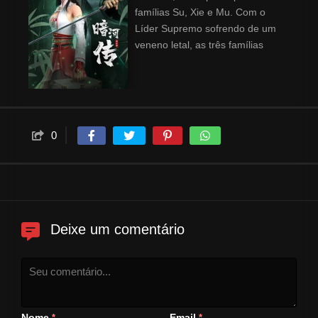
famílias Su, Xie e Mu. Com o
Líder Supremo sofrendo de um
veneno letal, as três famílias
iniciam uma rebelião. Su Muyu,
chefe do esquadrão de proteção
do Líder, procura o médico Bai
Hehuai para tratar o líder e, ao
mesmo tempo, protege-o dos
0
assassinos. No entanto, seu
melhor amigo, Su Changhe, se
junta ao plano de assassinato
contra o líder em nome de sua
família, a família Su.
Deixe um comentário
Nome
Email
*
*