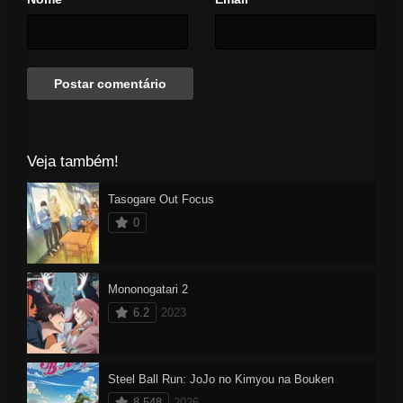
Veja também!
Tasogare Out Focus
0
Mononogatari 2
6.2
2023
Steel Ball Run: JoJo no Kimyou na Bouken
8.548
2026