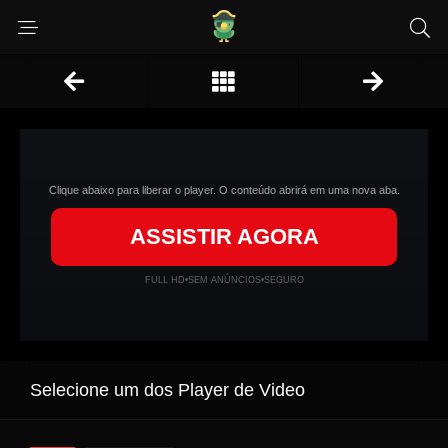
Clique abaixo para liberar o player. O conteúdo abrirá em uma nova aba.
ASSISTIR AGORA
FULL HD
•
SEM ANÚNCIOS
•
SEGURO
Selecione um dos Player de Video