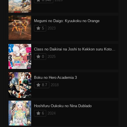
Megumi no Daigo: Kyuukoku no Orange
5
2023
Class no Daikirai na Joshi to Kekkon suru Koto ni Natta.
0
2025
Boku no Hero Academia 3
8.7
2018
Hoshifuru Oukoku no Nina Dublado
6
2024