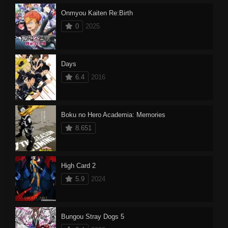
Onmyou Kaiten Re:Birth
0
2025
Days
6.4
2016
Boku no Hero Academia: Memories
8.651
High Card 2
5.9
2024
Bungou Stray Dogs 5