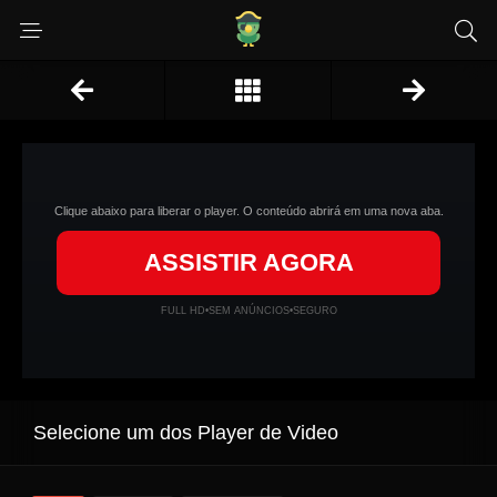
Clique abaixo para liberar o player. O conteúdo abrirá em uma nova aba.
ASSISTIR AGORA
FULL HD
•
SEM ANÚNCIOS
•
SEGURO
Selecione um dos Player de Video