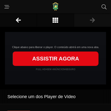
Clique abaixo para liberar o player. O conteúdo abrirá em uma nova aba.
ASSISTIR AGORA
FULL HD
•
SEM ANÚNCIOS
•
SEGURO
Selecione um dos Player de Video