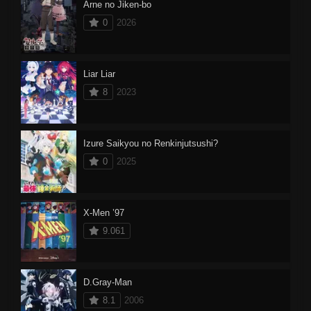
Arne no Jiken-bo
0
2026
Liar Liar
8
2023
Izure Saikyou no Renkinjutsushi?
0
2025
X-Men ’97
9.061
D.Gray-Man
8.1
2006