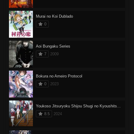
Murai no Koi Dublado
0
Aoi Bungaku Series
7
2009
Bokura no Ameiro Protocol
0
2023
Youkoso Jitsuryoku Shijou Shugi no Kyoushitsu e 3
8.5
2024