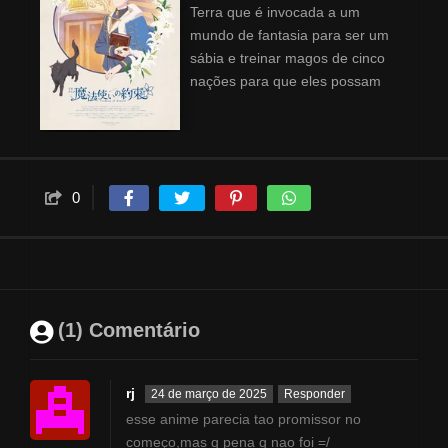
Terra que é invocada a um
mundo de fantasia para ser um
sábia e treinar magos de cinco
nações para que eles possam
lutar na “Grande Calamidade”,
que acontece uma vez por ano.
0
(1) Comentário
rj
24 de março de 2025
Responder
esse anime parecia tao promissor no
começo,mas q pena q nao foi =/