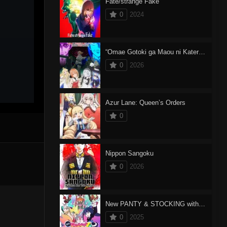
Fate/strange Fake
0
2024
“Omae Gotoki ga Maou ni Kateru to Omouna” to Yuusha Party wo Tsuihou sareta node, Outo de Kimama ni Kurashitai
0
2026
Azur Lane: Queen’s Orders
0
Nippon Sangoku
0
2026
New PANTY & STOCKING with GARTERBELT
0
2025