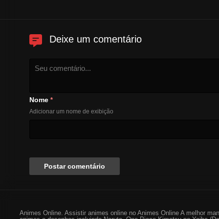
Deixe um comentário
Nome
*
Adicionar um nome de exibição
Animes Online. Assistir animes online no Animes Online A melhor man