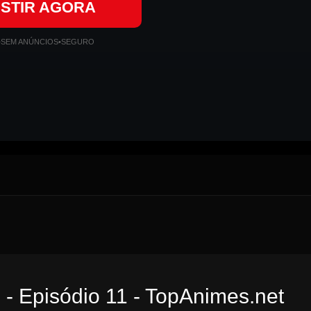
ISTIR AGORA
•
SEM ANÚNCIOS
•
SEGURO
- Episódio 11 - TopAnimes.net