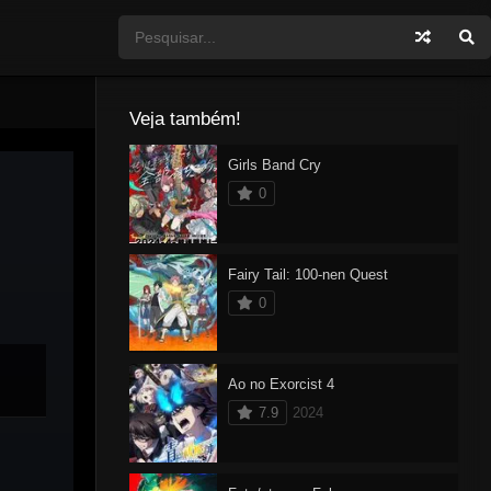
Veja também!
Girls Band Cry
0
Fairy Tail: 100-nen Quest
0
Ao no Exorcist 4
7.9
2024