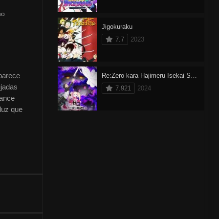
no
Jigokuraku
7.7
2023
parece
Re:Zero kara Hajimeru Isekai Seikatsu 3 Dublado
ujadas
7.921
2024
hance
luz que