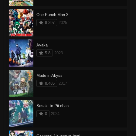
One Punch Man 3
8.397
2025
Ayaka
5.8
2023
Made in Abyss
8.485
2017
Sasaki to Pii-chan
0
2024