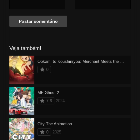
Veja também!
Ookami to Koushinryou: Merchant Meets the Wise Wolf
0
MF Ghost 2
7.6
2024
City The Animation
0
2025