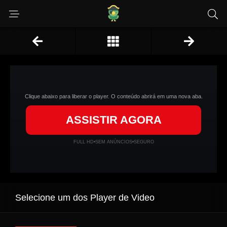
Clique abaixo para liberar o player. O conteúdo abrirá em uma nova aba.
ASSISTIR AGORA
FULL HD
•
SEM ANÚNCIOS
•
SEGURO
Selecione um dos Player de Video