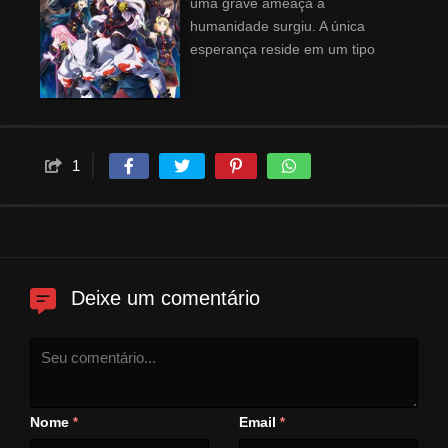
uma grave ameaça à
humanidade surgiu. A única
esperança reside em um tipo
único de pessegueiro, cujo fruto
pode conceder poderes
especiais às mulheres. A história
começa quando um garoto
chamado Yuki Wakura conhece
1
uma dessas mulheres, Capitã
do 7º Esquadrão Anti-Demônio
Kyoka Uzen.
Deixe um comentário
Nome
Email
*
*