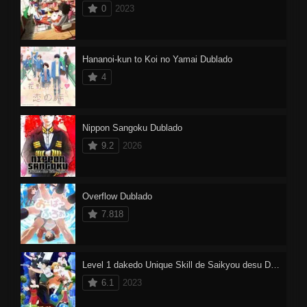
0
2023
Hananoi-kun to Koi no Yamai Dublado
4
Nippon Sangoku Dublado
9.2
2026
Overflow Dublado
7.818
Level 1 dakedo Unique Skill de Saikyou desu Dublado
6.1
2023