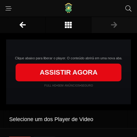
Clique abaixo para liberar o player. O conteúdo abrirá em uma nova aba.
ASSISTIR AGORA
FULL HD
•
SEM ANÚNCIOS
•
SEGURO
Selecione um dos Player de Video