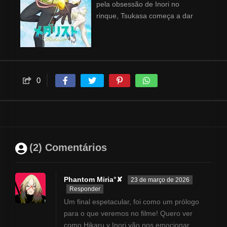
pela obsessão de Inori no
rinque, Tsukasa começa a dar
aulas para ela. O talento dela
desabrocha, e Tsukasa vira um
ótimo mentor. O objetivo da
dupla é que Inori seja uma
grande medalhista!
0
(2) Comentários
Phantom Miria°✘
23 de março de 2026
Responder
Um final espetacular, foi como um prólogo
para o que veremos no filme! Quero ver
como Hikaru y Inori vão nos emocionar