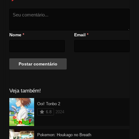
Nome
Email
*
*
Veja também!
Ooi! Tonbo 2
6.8
2024
Pokemon: Houkago no Breath