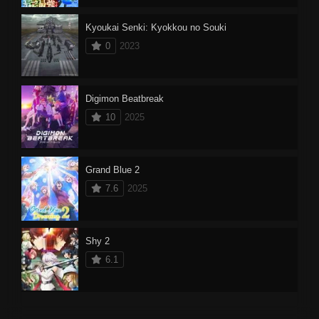
Kyoukai Senki: Kyokkou no Souki
0
2023
Digimon Beatbreak
10
2025
Grand Blue 2
7.6
2025
Shy 2
6.1