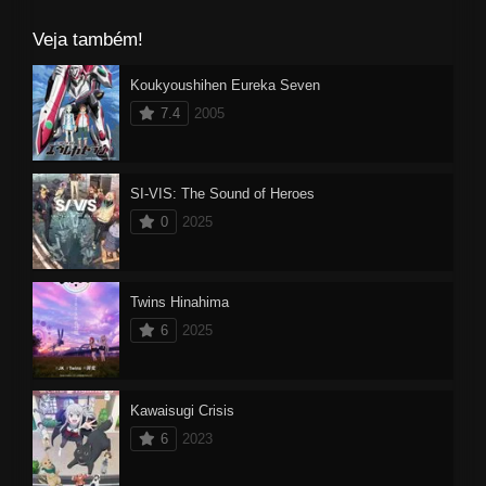
Veja também!
Koukyoushihen Eureka Seven
7.4
2005
SI-VIS: The Sound of Heroes
0
2025
Twins Hinahima
6
2025
Kawaisugi Crisis
6
2023