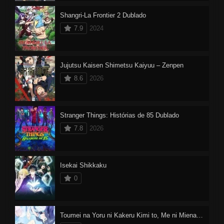
Shangri-La Frontier 2 Dublado
7.9
2024
Jujutsu Kaisen Shimetsu Kaiyuu – Zenpen
8.6
2026
Stranger Things: Histórias de 85 Dublado
7.8
2026
Isekai Shikkaku
0
Toumei na Yoru ni Kakeru Kimi to, Me ni Mienai Koi wo Shita.