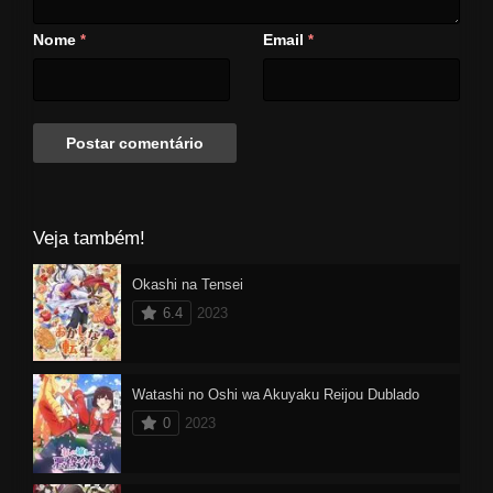
Nome
Email
*
*
Veja também!
Okashi na Tensei
6.4
2023
Watashi no Oshi wa Akuyaku Reijou Dublado
0
2023