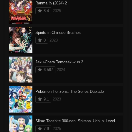
Ranma ½ (2024) 2
8.4
2025
Spirits in Chinese Brushes
0
2023
Jaku-Chara Tomozaki-kun 2
6.567
2024
Pokémon Horizons: The Series Dublado
9.1
2023
Slime Taoshite 300-nen, Shiranai Uchi ni Level Max ni Nattemashita: Sono Ni
7.9
2025