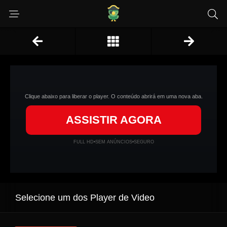
Clique abaixo para liberar o player. O conteúdo abrirá em uma nova aba.
ASSISTIR AGORA
FULL HD
•
SEM ANÚNCIOS
•
SEGURO
Selecione um dos Player de Video