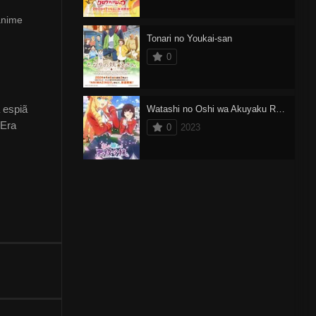
anime
Tonari no Youkai-san
0
 espiã
Watashi no Oshi wa Akuyaku Reijou
 Era
0
2023