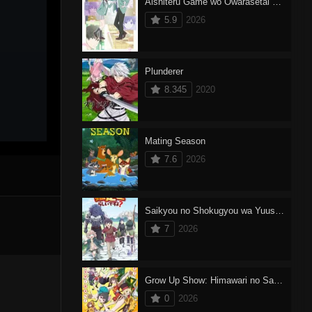
Aishiteru Game wo Owarasetai Dublado
5.9
2026
Plunderer
8.345
2020
Mating Season
7.6
2026
Saikyou no Shokugyou wa Yuusha demo Kenja demo Naku Kanteishi (Kari) Rashii desu yo?
7
2026
Grow Up Show: Himawari no Sakasu-dan
0
2026