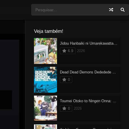
Veja também!
Jidou Hanbaiki ni Umarekawatta Ore wa Meikyuu wo Samayou 3
6.9
2026
Dead Dead Demons Dededede Destruction
0
Toumei Otoko to Ningen Onna: Sonouchi Fuufu ni Naru Futari
0
2026