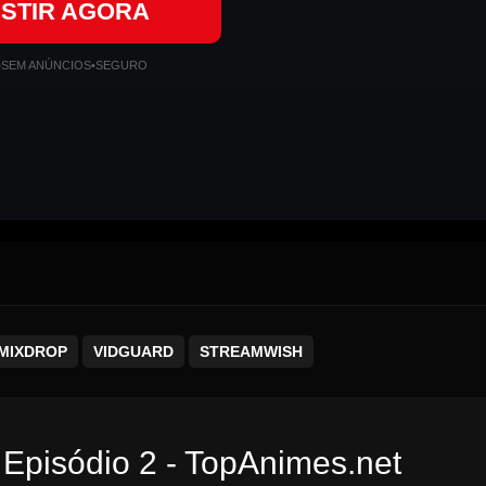
ISTIR AGORA
•
SEM ANÚNCIOS
•
SEGURO
MIXDROP
VIDGUARD
STREAMWISH
 Episódio 2 - TopAnimes.net