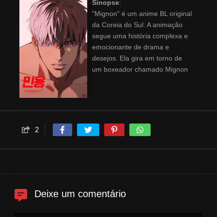
Sinopse
:
"Mignon" é um anime BL original
da Coreia do Sul. A animação
segue uma história complexa e
emocionante de drama e
desejos. Ela gira em torno de
um boxeador chamado Mignon
e um médico vampiro chamado
Young-on Oh, que encontram
consolo na presença um do
outro por meio de um
relacionamento agressivo e
2
romântico.
Deixe um comentário