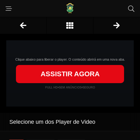
Clique abaixo para liberar o player. O conteúdo abrirá em uma nova aba.
ASSISTIR AGORA
FULL HD
•
SEM ANÚNCIOS
•
SEGURO
Selecione um dos Player de Video