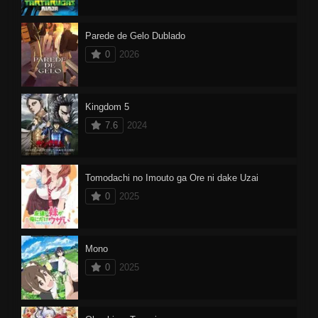
Parede de Gelo Dublado
0
2026
Kingdom 5
7.6
2024
Tomodachi no Imouto ga Ore ni dake Uzai
0
2025
Mono
0
2025