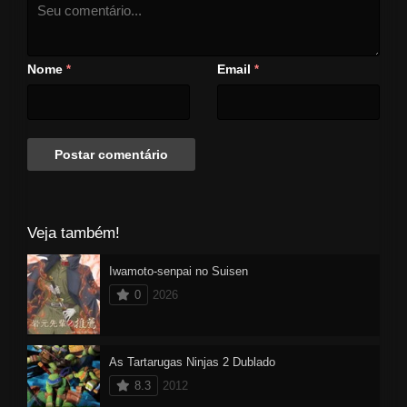
Nome
Email
*
*
Veja também!
Iwamoto-senpai no Suisen
0
2026
As Tartarugas Ninjas 2 Dublado
8.3
2012