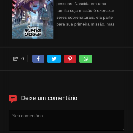
pessoas. Nascida em uma
família cuja missão é exorcizar
seres sobrenaturais, ela parte
para sua primeira missão, mas
encontra um inimigo muito mais
bizarro do que esperava. Ela se
vê em perigo. Após ser
resgatada por um homem
misterioso chamado Jugemu,
0
Rinne descobre que todos os
mundos, incluindo o seu,
conhecidos como "Mundos da
Crise", estão sob ameaça.
Enquanto viaja com Jugemu por
Deixe um comentário
diversos mundos à beira do
colapso, ela cria laços com ele...