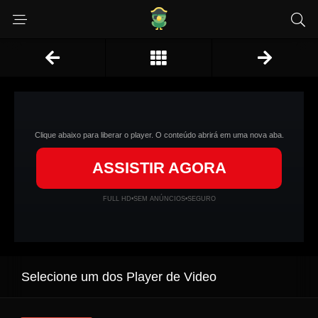
Clique abaixo para liberar o player. O conteúdo abrirá em uma nova aba.
ASSISTIR AGORA
FULL HD
•
SEM ANÚNCIOS
•
SEGURO
Selecione um dos Player de Video