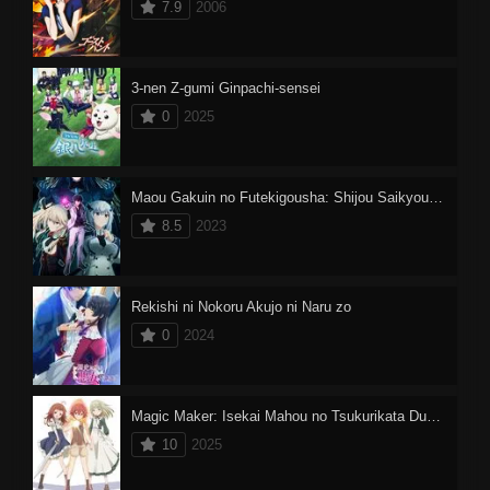
7.9
2006
3-nen Z-gumi Ginpachi-sensei
0
2025
Maou Gakuin no Futekigousha: Shijou Saikyou no Maou no Shiso, Tensei shite Shison-tachi no Gakkou e Kayou II
8.5
2023
Rekishi ni Nokoru Akujo ni Naru zo
0
2024
Magic Maker: Isekai Mahou no Tsukurikata Dublado
10
2025