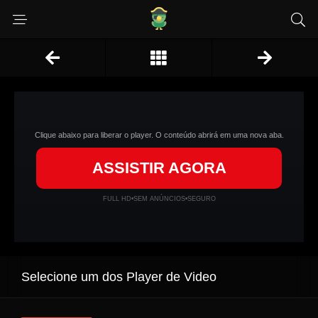
Clique abaixo para liberar o player. O conteúdo abrirá em uma nova aba.
ASSISTIR AGORA
FULL HD
•
SEM ANÚNCIOS
•
SEGURO
Selecione um dos Player de Video