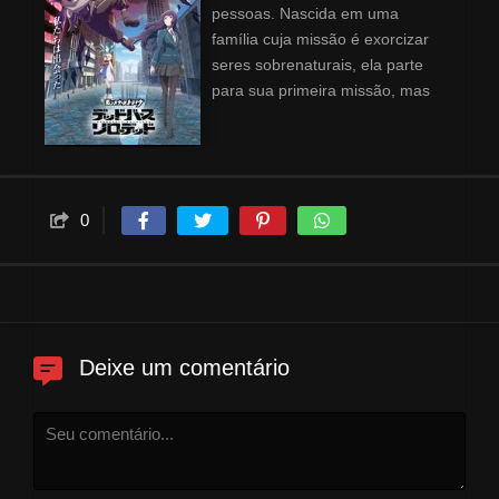
pessoas. Nascida em uma
família cuja missão é exorcizar
seres sobrenaturais, ela parte
para sua primeira missão, mas
encontra um inimigo muito mais
bizarro do que esperava. Ela se
vê em perigo. Após ser
resgatada por um homem
misterioso chamado Jugemu,
0
Rinne descobre que todos os
mundos, incluindo o seu,
conhecidos como "Mundos da
Crise", estão sob ameaça.
Enquanto viaja com Jugemu por
Deixe um comentário
diversos mundos à beira do
colapso, ela cria laços com ele...