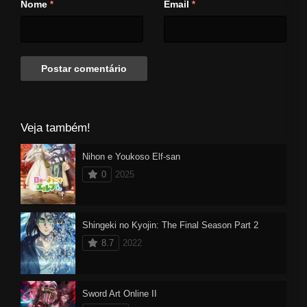
Nome
Email
*
*
Veja também!
Nihon e Youkoso Elf-san
0
2025
Shingeki no Kyojin: The Final Season Part 2
8.7
2022
Sword Art Online II