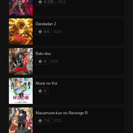
8.229
2014
Dandadan 2
8.6
2025
Baki-dou
0
2026
Murai no Koi
0
Masamune-kun no Revenge R
7.6
2023