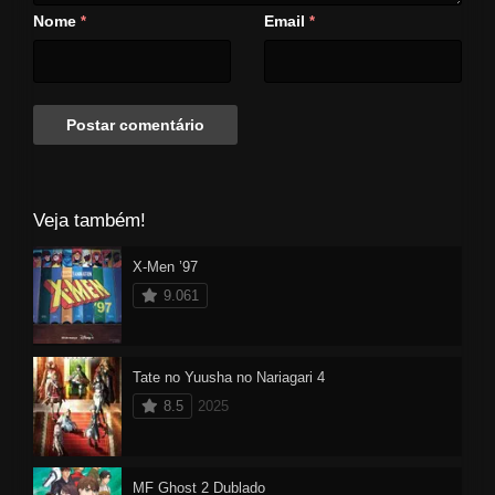
Nome
Email
*
*
Veja também!
X-Men ’97
9.061
Tate no Yuusha no Nariagari 4
8.5
2025
MF Ghost 2 Dublado