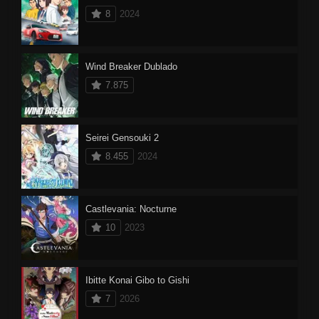
8
2024
Wind Breaker Dublado
7.875
Seirei Gensouki 2
8.455
2024
Castlevania: Nocturne
10
2023
Ibitte Konai Gibo to Gishi
7
2026