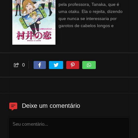
pela professora, Tanaka, que é
uma otaku. Ela o rejeita, dizendo
que nunca se interessaria por
garotos de cabelos longos e
pretos. Então Murai corta o
cabelo e tinge de loiro, ficando a
cara do personagem de
videogame favorito dela.
0
Deixe um comentário