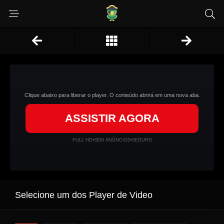
Clique abaixo para liberar o player. O conteúdo abrirá em uma nova aba.
ASSISTIR AGORA
FULL HD
•
SEM ANÚNCIOS
•
SEGURO
Selecione um dos Player de Video