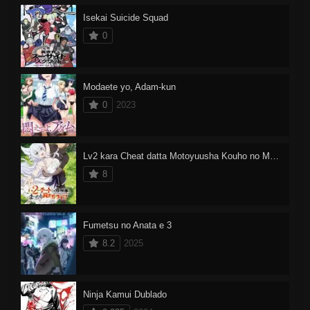
Isekai Suicide Squad
0
Modaete yo, Adam-kun
0
2023
Lv2 kara Cheat datta Motoyuusha Kouho no Mattari Isekai Life Dublado
8
Fumetsu no Anata e 3
8.2
2025
Ninja Kamui Dublado