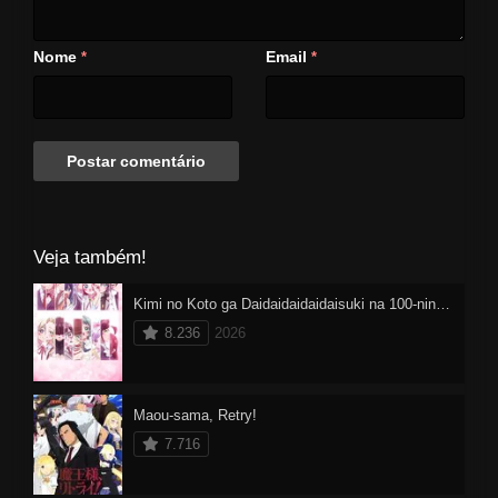
Nome
Email
*
*
Veja também!
Kimi no Koto ga Daidaidaidaidaisuki na 100-nin no Kanojo 3 Dublado
8.236
2026
Maou-sama, Retry!
7.716