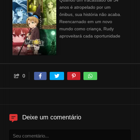
Quando um fracassado de 34
anos é atropelado por um
ônibus, sua história não acaba.
Reencarnado em um novo
mundo como criança, Rudy
aproveitará cada oportunidade
para viver a vida que sempre
quis. Com novos amigos,
habilidades mágicas e coragem
para fazer tudo o que sempre
sonhou, ele embarca em uma
0
aventura épica – com toda a sua
experiência do passado intacta!
Deixe um comentário