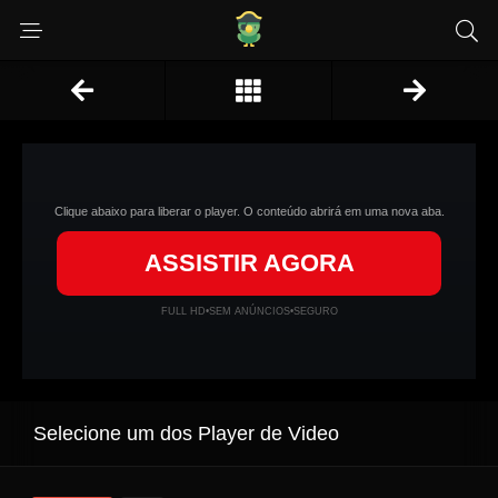
Clique abaixo para liberar o player. O conteúdo abrirá em uma nova aba.
ASSISTIR AGORA
FULL HD
•
SEM ANÚNCIOS
•
SEGURO
Selecione um dos Player de Video