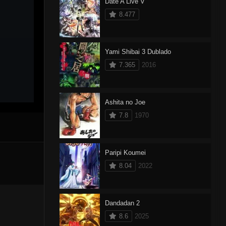
Date A Live V
8.477
Yami Shibai 3 Dublado
7.365
2016
Ashita no Joe
7.8
1970
Paripi Koumei
8.04
2022
Dandadan 2
8.6
2025