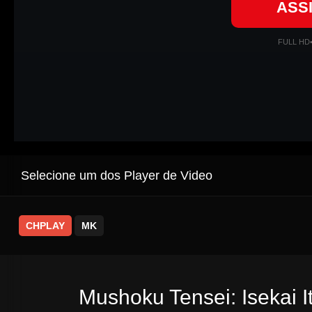
ASS
FULL HD
Selecione um dos Player de Video
CHPLAY
MK
Mushoku Tensei: Isekai I