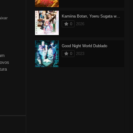
Kamiina Botan, Yoeru Sugata wa Yuri no Hana
ixar
0
2026
Good Night World Dublado
0
2023
 um
novos
tura