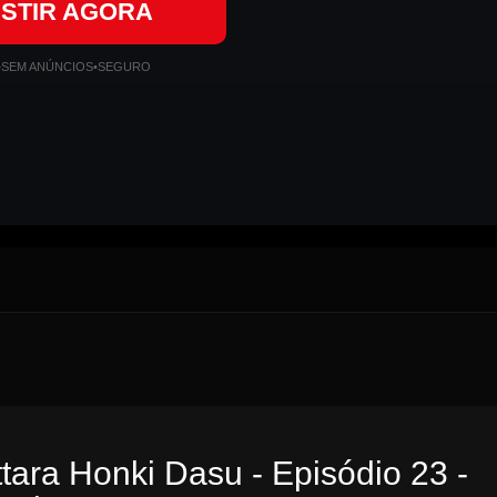
ISTIR AGORA
•
SEM ANÚNCIOS
•
SEGURO
ttara Honki Dasu - Episódio 23 -