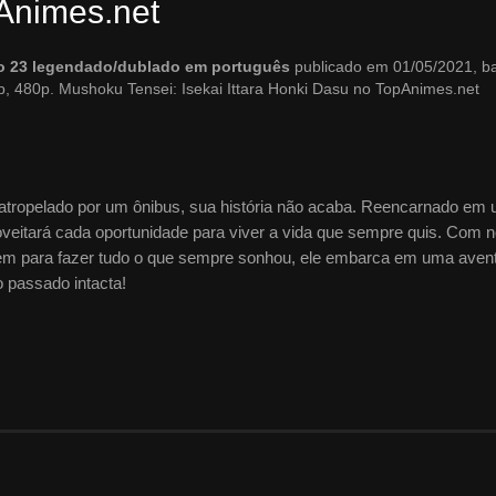
Animes.net
dio 23 legendado/dublado em português
publicado em 01/05/2021, ba
, 480p. Mushoku Tensei: Isekai Ittara Honki Dasu no TopAnimes.net
tropelado por um ônibus, sua história não acaba. Reencarnado em
eitará cada oportunidade para viver a vida que sempre quis. Com 
em para fazer tudo o que sempre sonhou, ele embarca em uma aven
o passado intacta!