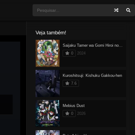
Veja também!
Saijaku Tamer wa Gomi Hiroi no Tabi wo Hajimemashita Dublado
0
2024
Kuroshitsuji: Kishuku Gakkou-hen
7.6
Mebius Dust
0
2026