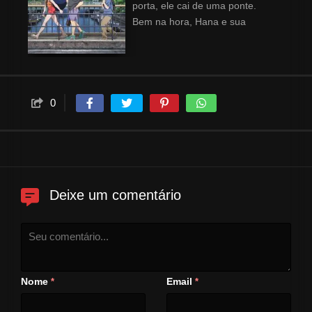
porta, ele cai de uma ponte.
Bem na hora, Hana e sua
tripulação veem Tsunehiro e
levam ele para um lugar seguro.
Antes de voltar, eles ancoram o
barco para pescar e Tsunehiro
pega um grande robalo em um
0
surto de sorte de principiante.
Enquanto seu apartamento
desaba, a nova vida de
Tsunehiro começa a se
desenrolar!
Deixe um comentário
Nome
Email
*
*