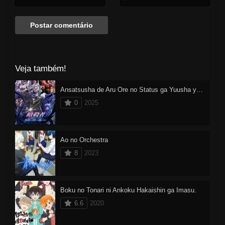
Veja também!
Ansatsusha de Aru Ore no Status ga Yuusha yori mo Akiraka ni Tsuyoi no da ga
0
2025
Ao no Orchestra
8
2023
Boku no Tonari ni Ankoku Hakaishin ga Imasu.
6.6
2020