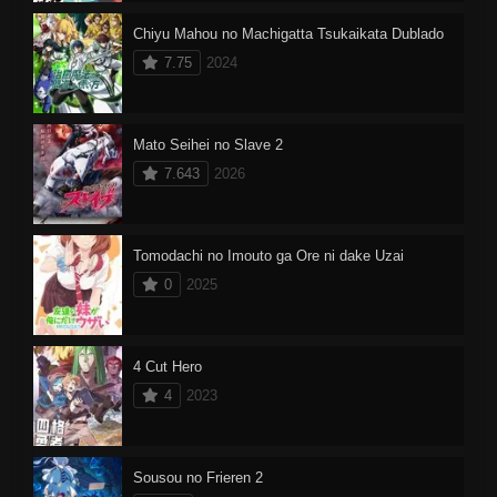
Chiyu Mahou no Machigatta Tsukaikata Dublado
7.75
2024
Mato Seihei no Slave 2
7.643
2026
Tomodachi no Imouto ga Ore ni dake Uzai
0
2025
4 Cut Hero
4
2023
Sousou no Frieren 2