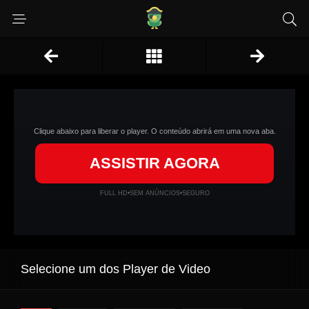
Clique abaixo para liberar o player. O conteúdo abrirá em uma nova aba.
ASSISTIR AGORA
FULL HD
•
SEM ANÚNCIOS
•
SEGURO
Selecione um dos Player de Video