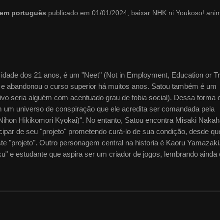
o em português
publicado em 01/01/2024, baixar NHK ni Youkoso! an
 idade dos 21 anos, é um "Neet" (Not in Employment, Education or Tr
 e abandonou o curso superior há muitos anos. Satou também é um
ativo seria alguém com acentuado grau de fobia social). Dessa forma 
um universo de conspiração que ele acredita ser comandada pela
(Nihon Hikikomori Kyokai)". No entanto, Satou encontra Misaki Nakah
cipar de seu "projeto" prometendo curá-lo de sua condição, desde qu
ste "projeto". Outro personagem central na historia é Kaoru Yamazak
ku" e estudante que aspira ser um criador de jogos, lembrando ainda
los momentos mais hilários da série.