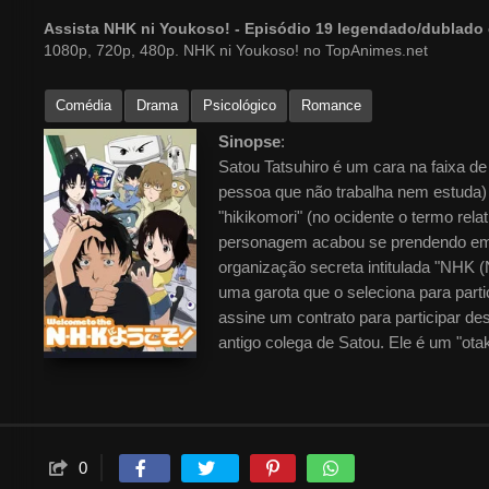
Assista NHK ni Youkoso! - Episódio 19 legendado/dublad
1080p, 720p, 480p. NHK ni Youkoso! no TopAnimes.net
Comédia
Drama
Psicológico
Romance
Sinopse
:
Satou Tatsuhiro é um cara na faixa de
pessoa que não trabalha nem estuda)
"hikikomori" (no ocidente o termo rel
personagem acabou se prendendo em 
organização secreta intitulada "NHK 
uma garota que o seleciona para parti
assine um contrato para participar de
antigo colega de Satou. Ele é um "ota
amizade dos dois será responsável pe
0