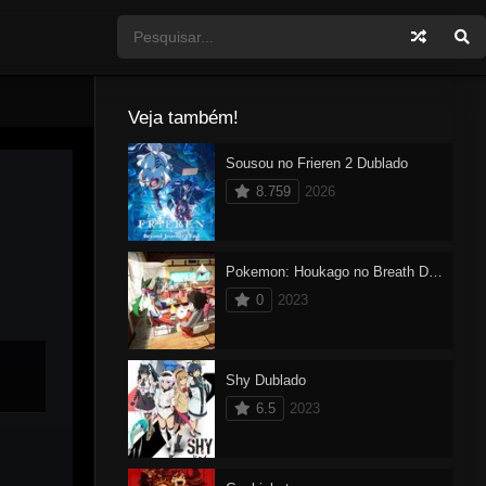
Veja também!
Sousou no Frieren 2 Dublado
8.759
2026
Pokemon: Houkago no Breath Dublado
0
2023
Shy Dublado
6.5
2023