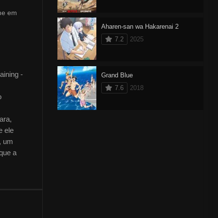
ime em
Aharen-san wa Hakarenai 2
7.2
2025
aining -
Grand Blue
7.6
2018
o
ara,
e ele
i, um
 que a