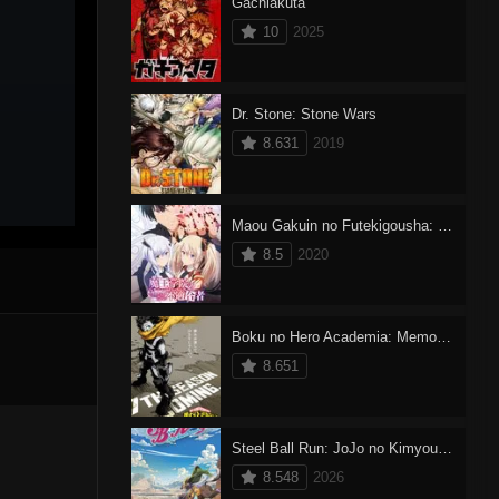
Gachiakuta
10
2025
Dr. Stone: Stone Wars
8.631
2019
Maou Gakuin no Futekigousha: Shijou Saikyou no Maou no Shiso, Tensei shite Shison-tachi no Gakkou e Kayou
8.5
2020
Boku no Hero Academia: Memories
8.651
Steel Ball Run: JoJo no Kimyou na Bouken Dublado
8.548
2026