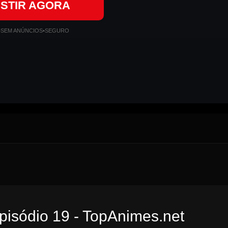
ISTIR AGORA
•
SEM ANÚNCIOS
•
SEGURO
pisódio 19 - TopAnimes.net