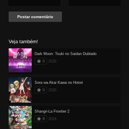
personagem central na historia
é Kaoru Yamazaki, um antigo
colega de Satou. Ele é um
"otaku" e estudante que aspira
ser um criador de jogos,
lembrando ainda que a amizade
Veja também!
dos dois será responsável pelos
momentos mais hilários da
Dark Moon: Tsuki no Saidan Dublado
série.
0
2026
Sora wa Akai Kawa no Hotori
0
2026
Shangri-La Frontier 2
8
2024