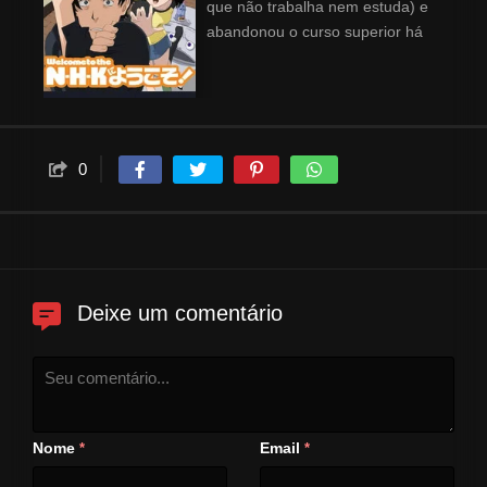
que não trabalha nem estuda) e
abandonou o curso superior há
muitos anos. Satou também é
um "hikikomori" (no ocidente o
termo relativo seria alguém com
acentuado grau de fobia social).
Dessa forma o personagem
0
acabou se prendendo em um
universo de conspiração que ele
acredita ser comandada pela
organização secreta intitulada
"NHK (Nihon Hikikomori
Kyokai)". No entanto, Satou
Deixe um comentário
encontra Misaki Nakahara, uma
garota que o seleciona para
participar de seu "projeto"
prometendo curá-lo de sua
condição, desde que ele assine
Nome
Email
*
*
um contrato para participar
deste "projeto". Outro