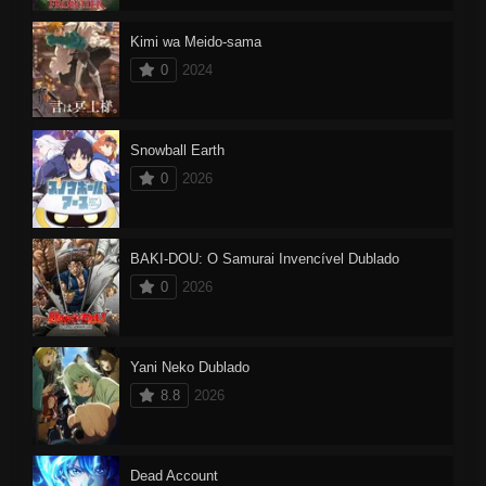
Kimi wa Meido-sama
0
2024
Snowball Earth
0
2026
BAKI-DOU: O Samurai Invencível Dublado
0
2026
Yani Neko Dublado
8.8
2026
Dead Account