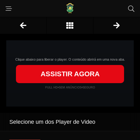
Clique abaixo para liberar o player. O conteúdo abrirá em uma nova aba.
ASSISTIR AGORA
FULL HD
•
SEM ANÚNCIOS
•
SEGURO
Selecione um dos Player de Video