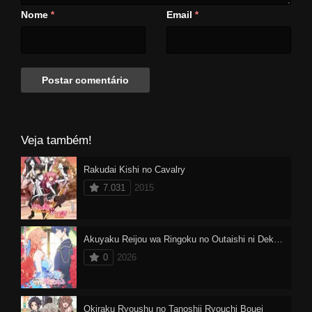
Nome
Email
*
*
Veja também!
Rakudai Kishi no Cavalry
7.031
2015
Akuyaku Reijou wa Ringoku no Outaishi ni Dekiai sareru
0
2026
Okiraku Ryoushu no Tanoshii Ryouchi Bouei