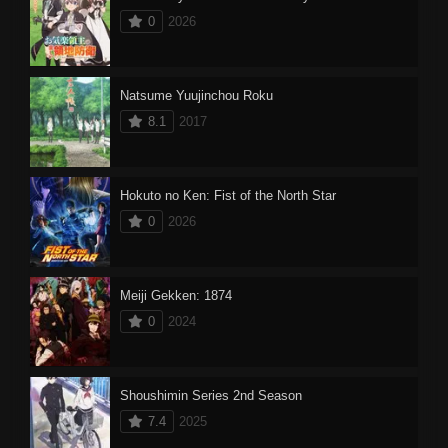
0
2026
Natsume Yuujinchou Roku
8.1
2017
Hokuto no Ken: Fist of the North Star
0
2026
Meiji Gekken: 1874
0
2024
Shoushimin Series 2nd Season
7.4
2025