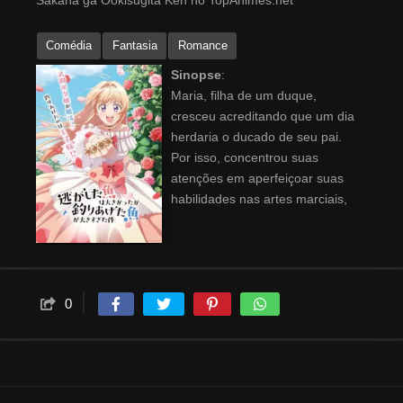
Sakana ga Ookisugita Ken no TopAnimes.net
Comédia
Fantasia
Romance
Sinopse
:
Maria, filha de um duque,
cresceu acreditando que um dia
herdaria o ducado de seu pai.
Por isso, concentrou suas
atenções em aperfeiçoar suas
habilidades nas artes marciais,
enquanto os pensamentos
sobre o casamento ficavam em
segundo plano. Mas a chegada
de um irmão mais novo na
família significa que ela está
0
perdendo seu papel de herdeira.
Agora que decidiu que é hora de
se casar, ela chegou um pouco
tarde ao jogo. Será que ainda