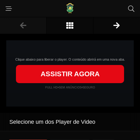
Clique abaixo para liberar o player. O conteúdo abrirá em uma nova aba.
ASSISTIR AGORA
FULL HD
•
SEM ANÚNCIOS
•
SEGURO
Selecione um dos Player de Video