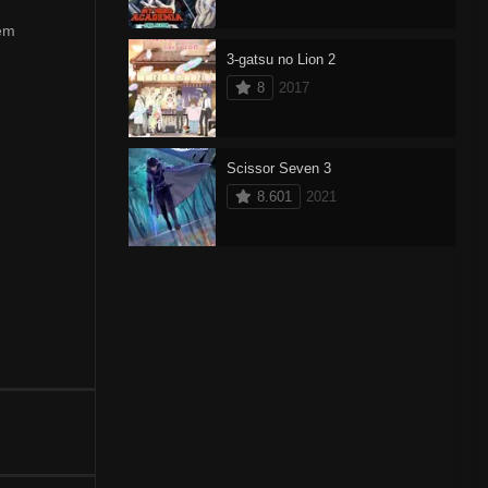
 em
3-gatsu no Lion 2
8
2017
Scissor Seven 3
8.601
2021