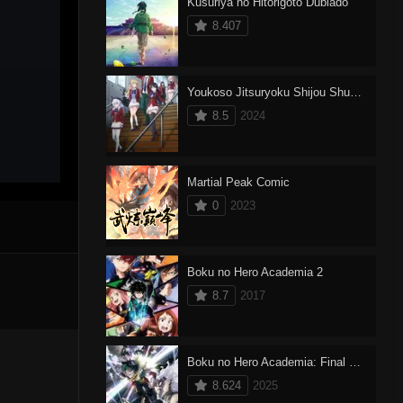
Kusuriya no Hitorigoto Dublado
8.407
Youkoso Jitsuryoku Shijou Shugi no Kyoushitsu e 3
8.5
2024
Martial Peak Comic
0
2023
Boku no Hero Academia 2
8.7
2017
Boku no Hero Academia: Final Season Dublado
8.624
2025