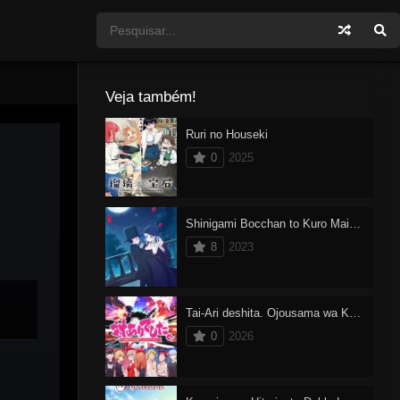
Veja também!
Ruri no Houseki
0
2025
Shinigami Bocchan to Kuro Maid 2
8
2023
Tai-Ari deshita. Ojousama wa Kakutou Game nante Shinai
0
2026