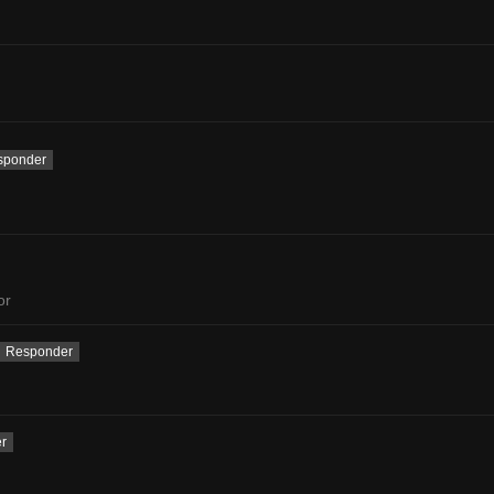
sponder
or
Responder
r