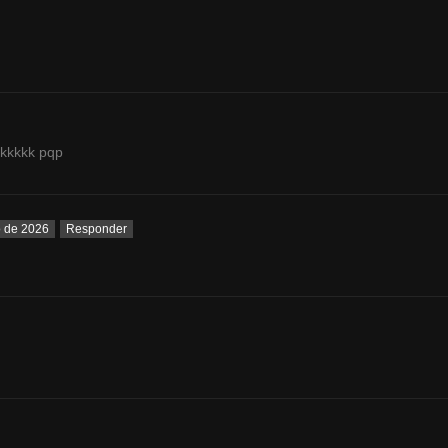
kkkkkk pqp
o de 2026
Responder