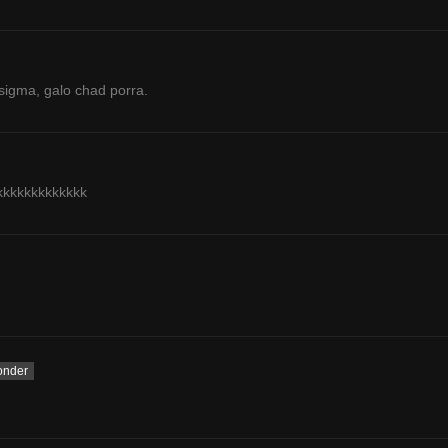
 sigma, galo chad porra.
kkkkkkkkkkkk
onder