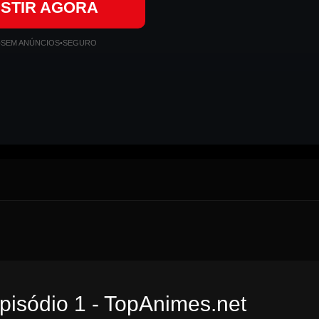
ISTIR AGORA
•
SEM ANÚNCIOS
•
SEGURO
Episódio 1 - TopAnimes.net