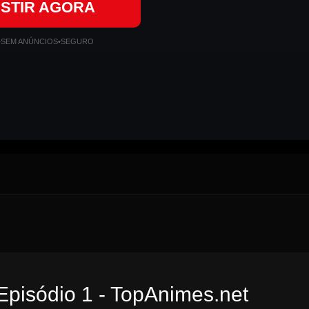
ISTIR AGORA
•
SEM ANÚNCIOS
•
SEGURO
pisódio 1 - TopAnimes.net