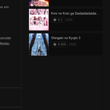
ime em
Kimi no Koto ga Daidaidaidaidaisuki na 100-nin no Kanojo 3
8.1
2026
sorvete
Shingeki no Kyojin 3
letido
8.658
2018