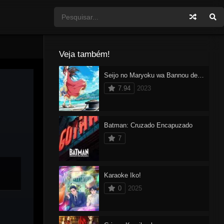
Veja também!
Seijo no Maryoku wa Bannou desu 2
7.94
2023
Batman: Cruzado Encapuzado
7
Karaoke Iko!
0
2025