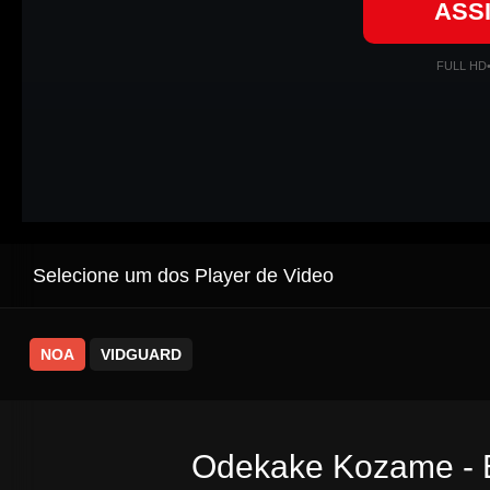
ASS
FULL HD
Selecione um dos Player de Video
NOA
VIDGUARD
Odekake Kozame - E