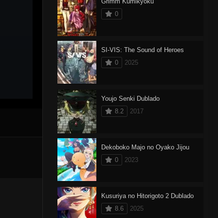
Grimm Kumikyoku
0
SI-VIS: The Sound of Heroes
0
2025
Youjo Senki Dublado
8.2
2017
Dekoboko Majo no Oyako Jijou
0
2023
Kusuriya no Hitorigoto 2 Dublado
8.6
2025