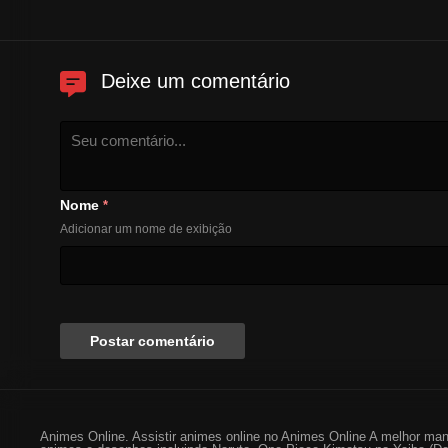
Deixe um comentário
Nome
*
Adicionar um nome de exibição
Animes Online. Assistir animes online no Animes Online A melhor man