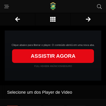
Clique abaixo para liberar o player. O conteúdo abrirá em uma nova aba.
ASSISTIR AGORA
FULL HD
•
SEM ANÚNCIOS
•
SEGURO
Selecione um dos Player de Video