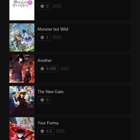
0
2023
Monster but Wild
1
2023
Another
8.456
2012
The New Gate
0
Your Forma
4.5
2025