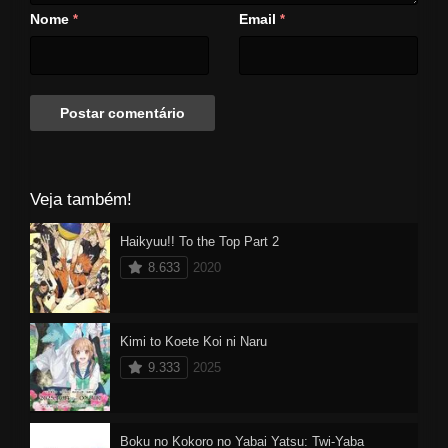
Nome
Email
*
*
Veja também!
Haikyuu!! To the Top Part 2
8.633
2020
Kimi to Koete Koi ni Naru
9.333
2025
Boku no Kokoro no Yabai Yatsu: Twi-Yaba