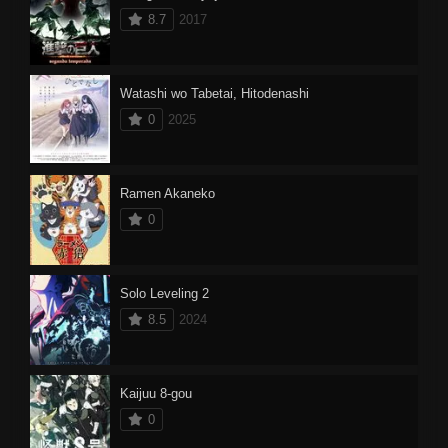
8.7
2017
Watashi wo Tabetai, Hitodenashi
0
2025
Ramen Akaneko
0
Solo Leveling 2
8.5
2024
Kaijuu 8-gou
0