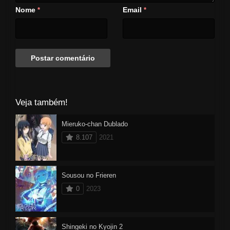
Nome
Email
*
*
Veja também!
Mieruko-chan Dublado
8.107
2021
Sousou no Frieren
0
2023
Shingeki no Kyojin 2