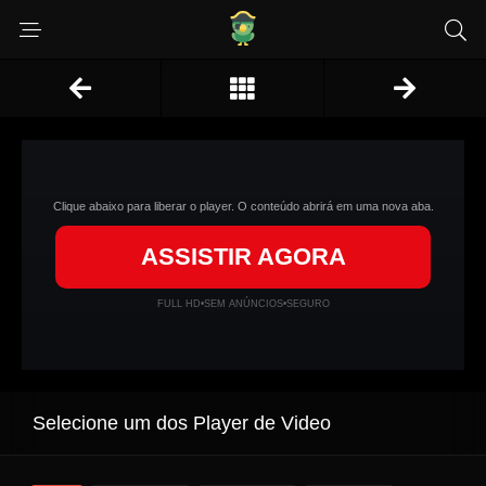
Clique abaixo para liberar o player. O conteúdo abrirá em uma nova aba.
ASSISTIR AGORA
FULL HD
•
SEM ANÚNCIOS
•
SEGURO
Selecione um dos Player de Video