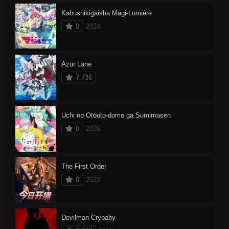
Kabushikigaisha Magi-Lumière
0
2024
Azur Lane
7.736
Uchi no Otouto-domo ga Sumimasen
0
2026
The First Order
0
2023
Devilman Crybaby