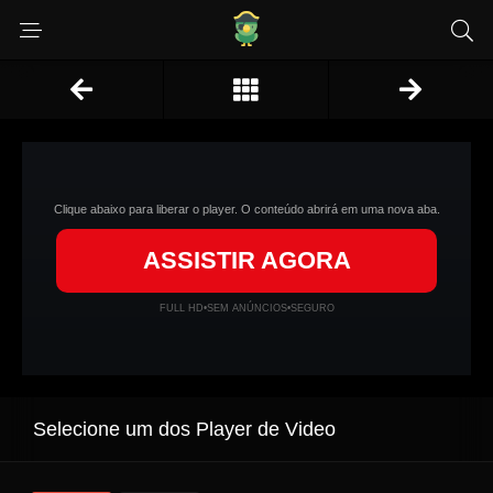
Clique abaixo para liberar o player. O conteúdo abrirá em uma nova aba.
ASSISTIR AGORA
FULL HD
•
SEM ANÚNCIOS
•
SEGURO
Selecione um dos Player de Video