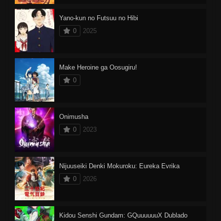
Yano-kun no Futsuu no Hibi
0
2025
Make Heroine ga Oosugiru!
0
Onimusha
0
2023
Nijuuseiki Denki Mokuroku: Eureka Evrika
0
2026
Kidou Senshi Gundam: GQuuuuuuX Dublado