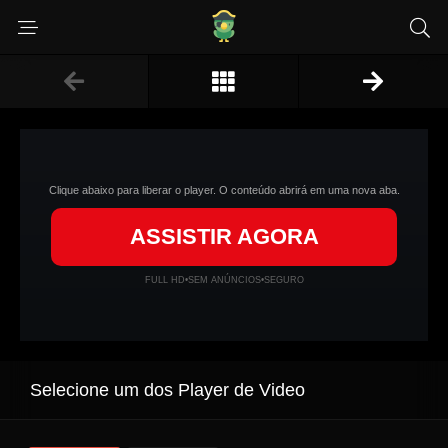
Clique abaixo para liberar o player. O conteúdo abrirá em uma nova aba.
ASSISTIR AGORA
FULL HD
•
SEM ANÚNCIOS
•
SEGURO
Selecione um dos Player de Video