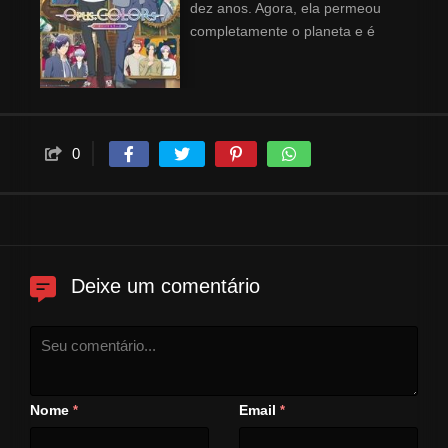
dez anos. Agora, ela permeou
completamente o planeta e é
uma parte vibrante da vida das
pessoas. Kazuya Yamanashi,
filho do Sr. e da Sra. Yamanashi,
famosos artistas e criadores da
Arte da Percepção, matriculou-
0
se recentemente na prestigiosa
instituição de arte, o Colégio de
Arte Eisen, ao lado do seu
amigo de infância Jun Tsuzuki,
sonhando em se tornar um
Deixe um comentário
grande nome da Arte da
Percepção. Mas Kazuya
também tinha outro motivo:
reacender uma amizade com
"outro amigo de infância" que
havia se afastado depois de "um
Nome
Email
*
*
incidente" há dez anos...