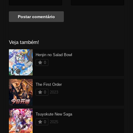
Veja também!
Henjin no Salad Bowl
0
The First Order
0
2023
Tsuyokute New Saga
0
2025