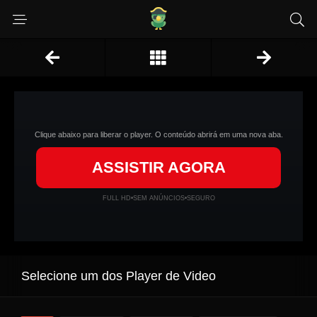
Clique abaixo para liberar o player. O conteúdo abrirá em uma nova aba.
ASSISTIR AGORA
FULL HD
•
SEM ANÚNCIOS
•
SEGURO
Selecione um dos Player de Video