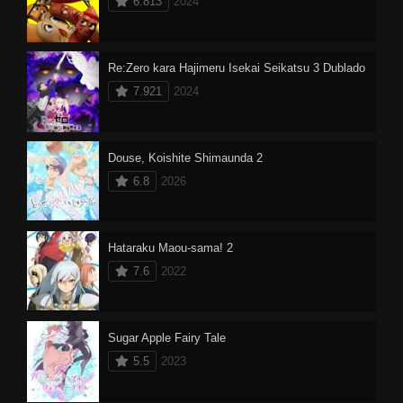
6.813
2024
Re:Zero kara Hajimeru Isekai Seikatsu 3 Dublado
7.921
2024
Douse, Koishite Shimaunda 2
6.8
2026
Hataraku Maou-sama! 2
7.6
2022
Sugar Apple Fairy Tale
5.5
2023