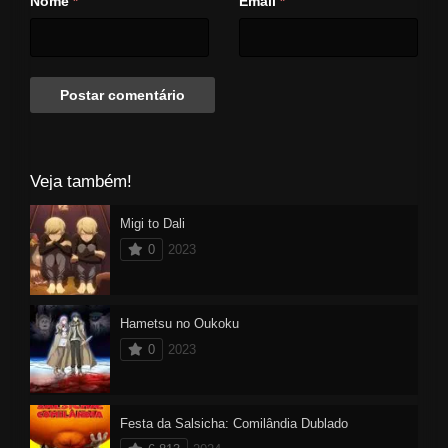
Nome
Email
*
*
Veja também!
Migi to Dali
0
2023
Hametsu no Oukoku
0
2023
Festa da Salsicha: Comilândia Dublado