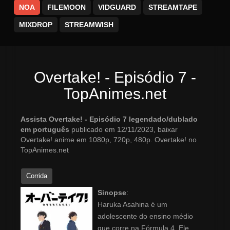
NOA
FILEMOON
VIDGUARD
STREAMTAPE
MIXDROP
STREAMWISH
Overtake! - Episódio 7 -
TopAnimes.net
Assista Overtake! - Episódio 7 legendado/dublado
em português
publicado em 12/11/2023, baixar
Overtake! anime em 1080p, 720p, 480p. Overtake! no
TopAnimes.net
Corrida
Sinopse
:
Haruka Asahina é um
adolescente do ensino médio
que corre na Fórmula 4. Ele