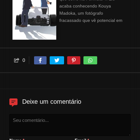
acaba conhecendo Kouya
Madoka, um fotógrafo
fracassado que vê potencial em
Haruka. Determinado a realizar
seu sonho de subir ao pódio,
Haruka enfrenta uma
competição intensa onde cada
milésimo de segundo conta.. Na
0
equipe familiar da Komaki
Motors, ele precisa levar tanto o
carro quanto a si mesmo ao
limite absoluto para atrair a
atenção das equipes de elite.
Deixe um comentário