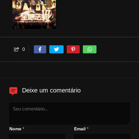
0
Deixe um comentário
Nome
Email
*
*