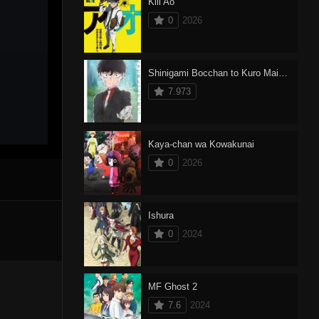
Kill Ao
0
2026
Shinigami Bocchan to Kuro Maid 3
7.973
Kaya-chan wa Kowakunai
0
2026
Ishura
0
2024
MF Ghost 2
7.6
2024