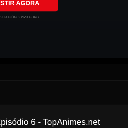
ISTIR AGORA
•
SEM ANÚNCIOS
•
SEGURO
Episódio 6 - TopAnimes.net