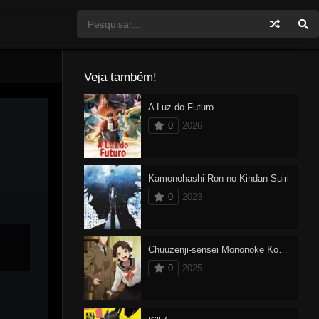
Veja também!
A Luz do Futuro
0
2026
Kamonohashi Ron no Kindan Suiri
0
2023
Chuuzenji-sensei Mononoke Kougiroku: Sensei ga Nazo wo Hodoite Shimau kara
0
2025