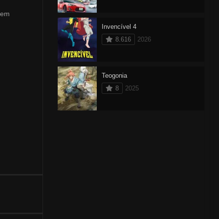
 em
Invencível 4
8.616
2026
Teogonia
8
2025