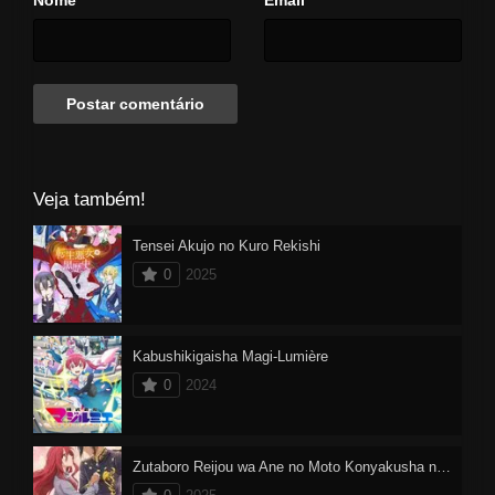
*
*
Veja também!
Tensei Akujo no Kuro Rekishi
0
2025
Kabushikigaisha Magi-Lumière
0
2024
Zutaboro Reijou wa Ane no Moto Konyakusha ni Dekiai Sareru