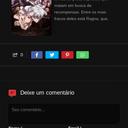
matam em busca de
recompensas. Entre os mais
fracos deles está Ragna, que,
por mais improvável que pareça,
acaba formando uma parceria
com a jovem prodígio Leonica,
uma mestre entre os caçadores
que já acumulou inúmeros
0
abates. Tudo que Ragna deseja
é continuar do lado de Leonica,
porém seu sonho é estilhaçado
por um ataque do dragão mais
mortal de todos...
Deixe um comentário
Nome
Email