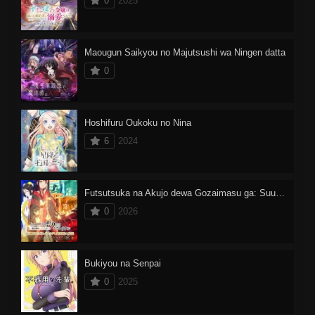
0
2025
Maougun Saikyou no Majutsushi wa Ningen datta
0
Hoshifuru Oukoku no Nina
6
2024
Futsutsuka na Akujo dewa Gozaimasu ga: Suuguu Chouso Torikae Den
0
2026
Bukiyou na Senpai
0
2025