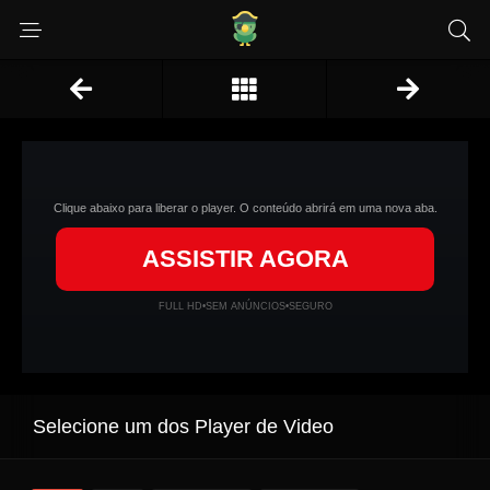
Clique abaixo para liberar o player. O conteúdo abrirá em uma nova aba.
ASSISTIR AGORA
FULL HD
•
SEM ANÚNCIOS
•
SEGURO
Selecione um dos Player de Video