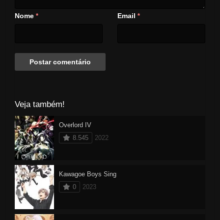
Nome
Email
*
*
Veja também!
Overlord IV
8.545
2022
Kawagoe Boys Sing
0
2023