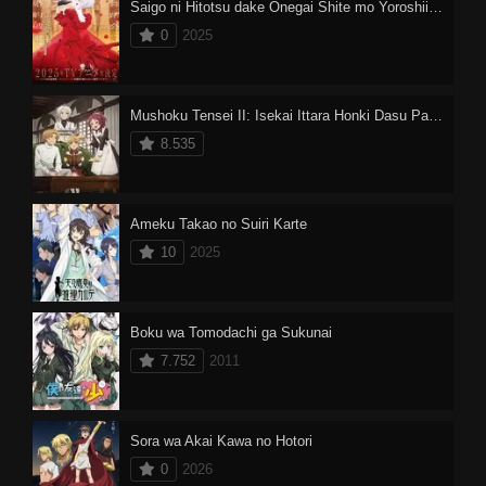
Saigo ni Hitotsu dake Onegai Shite mo Yoroshii Deshou ka
0
2025
Mushoku Tensei II: Isekai Ittara Honki Dasu Part 2
8.535
Ameku Takao no Suiri Karte
10
2025
Boku wa Tomodachi ga Sukunai
7.752
2011
Sora wa Akai Kawa no Hotori
0
2026