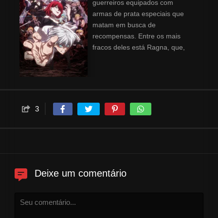
guerreiros equipados com
armas de prata especiais que
matam em busca de
recompensas. Entre os mais
fracos deles está Ragna, que,
por mais improvável que pareça,
acaba formando uma parceria
com a jovem prodígio Leonica,
uma mestre entre os caçadores
que já acumulou inúmeros
3
abates. Tudo que Ragna deseja
é continuar do lado de Leonica,
porém seu sonho é estilhaçado
por um ataque do dragão mais
mortal de todos...
Deixe um comentário