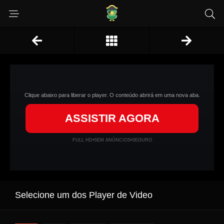
Clique abaixo para liberar o player. O conteúdo abrirá em uma nova aba.
ASSISTIR AGORA
FULL HD
•
SEM ANÚNCIOS
•
SEGURO
Selecione um dos Player de Video