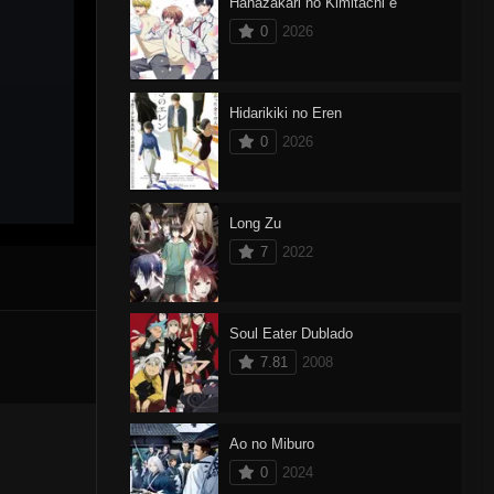
Hanazakari no Kimitachi e
0
2026
Hidarikiki no Eren
0
2026
Long Zu
7
2022
Soul Eater Dublado
7.81
2008
Ao no Miburo
0
2024