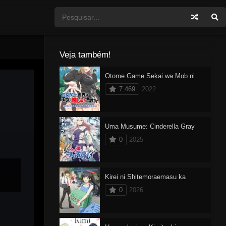
Veja também!
Otome Game Sekai wa Mob ni Kibishii Sekai desu Dublado
7.469
2022
Uma Musume: Cinderella Gray
0
2025
Kirei ni Shitemoraemasu ka
0
2026