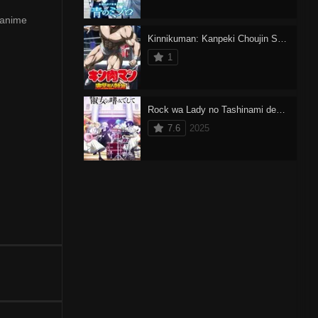
 anime
Kinnikuman: Kanpeki Chоujin Shiso-hen
1
Rock wa Lady no Tashinami deshite
7.6
2025