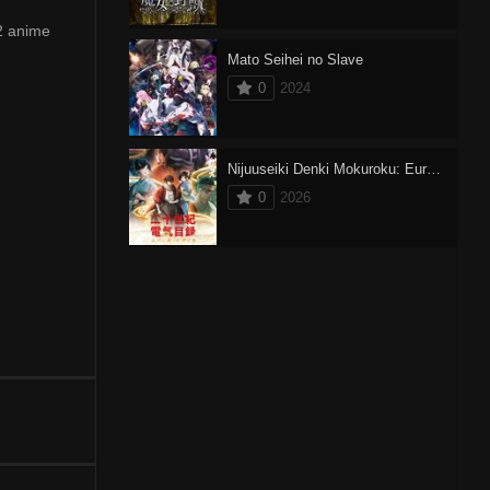
2 anime
Mato Seihei no Slave
0
2024
Nijuuseiki Denki Mokuroku: Eureka Evrika
0
2026