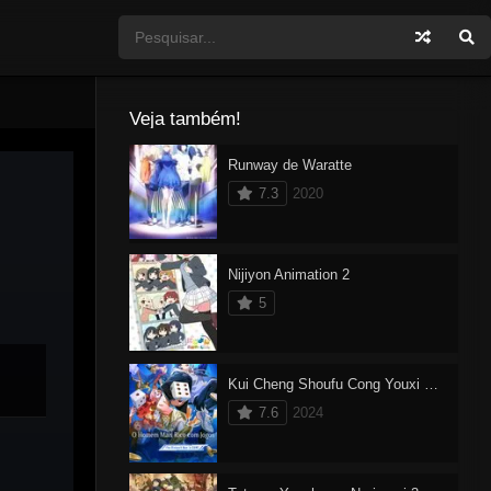
Veja também!
Runway de Waratte
7.3
2020
Nijiyon Animation 2
5
Kui Cheng Shoufu Cong Youxi Kaishi
7.6
2024