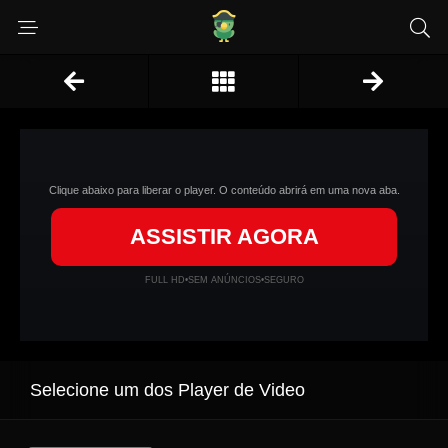
Clique abaixo para liberar o player. O conteúdo abrirá em uma nova aba.
ASSISTIR AGORA
FULL HD
•
SEM ANÚNCIOS
•
SEGURO
Selecione um dos Player de Video