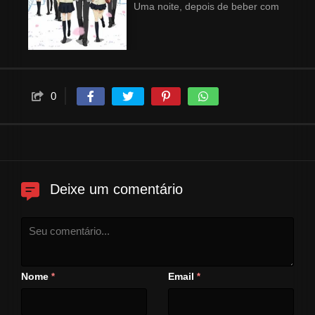
Uma noite, depois de beber com
um amigo de escola, Arata
encontra Ryou Yoake, um
homem que lhe oferece uns
comprimidos para que ele volte
a ter 17 anos e possa refazer a
0
sua vida. Depois de concordar
com a experiência, Arata junta-
se a uma turma do ensino
médio, e encontra a bela
Chizuru Hishiro. Arata tem agora
um ano para encontrar o que
Deixe um comentário
lhe falta para viver uma vida
feliz.
Nome
Email
*
*