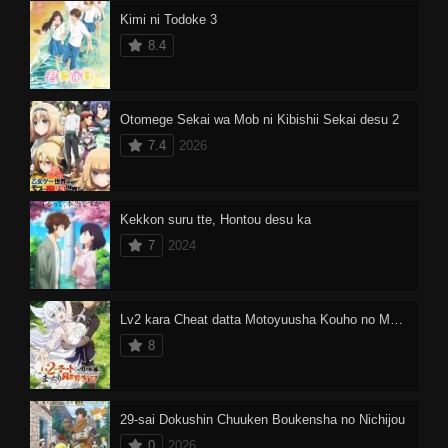
Kimi ni Todoke 3
8.4
Otomege Sekai wa Mob ni Kibishii Sekai desu 2
7.4
2026
Kekkon suru tte, Hontou desu ka
7
2024
Lv2 kara Cheat datta Motoyuusha Kouho no Mattari Isekai Life Dublado
8
29-sai Dokushin Chuuken Boukensha no Nichijou
0
2026