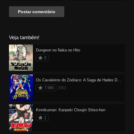
Veja também!
Dungeon no Naka no Hito
0
Os Cavaleiros do Zodíaco: A Saga de Hades Dublado
7.965
2002
Kinnikuman: Kanpeki Chоujin Shiso-hen
1