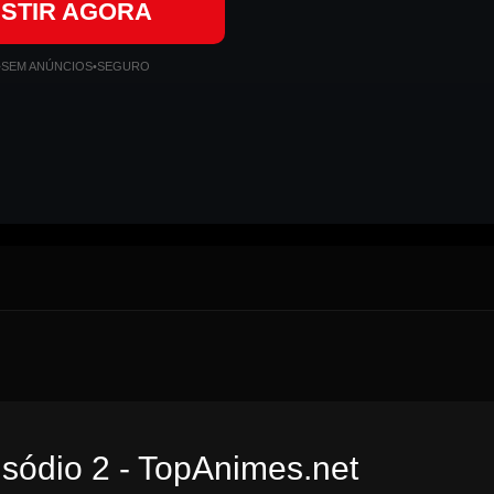
ISTIR AGORA
•
SEM ANÚNCIOS
•
SEGURO
sódio 2 - TopAnimes.net