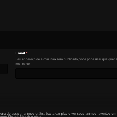
Email
*
Seu endereço de e-mail não será publicado, você pode usar qualquer e
mail falso!
eira de assistir animes grátis, basta dar play e ver seus animes favoritos 
mon Slayer) Bleach e mais...