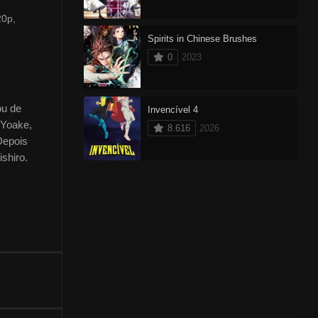
20p,
Spirits in Chinese Brushes
0
2023
ou de
Invencível 4
 Yoake,
8.616
2026
Depois
shiro.