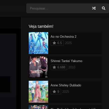
Veja também!
Ao no Orchestra 2
6.5
2025
Shinrei Tantei Yakumo
6.688
2010
Anne Shirley Dublado
9
2025