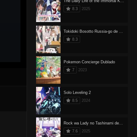
The Daily Life of the Immortal King 5
8.3
2025
Tokidoki Bosotto Russia-go de Dereru Tonari no Alya-san Dublado
8.3
Pokemon Concierge Dublado
7
2023
Solo Leveling 2
8.5
2024
Rock wa Lady no Tashinami deshite
7.6
2025