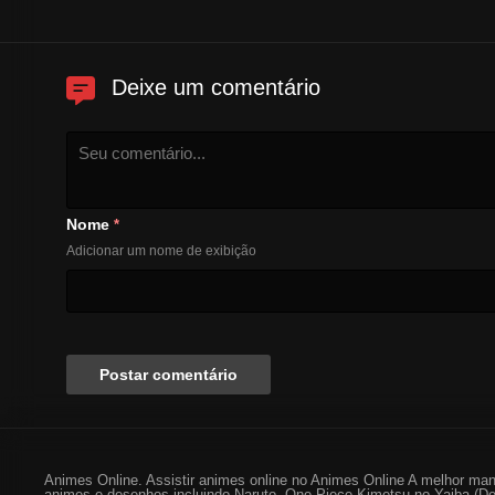
Deixe um comentário
Nome
*
Adicionar um nome de exibição
Animes Online. Assistir animes online no Animes Online A melhor man
animes e desenhos incluindo Naruto, One Piece Kimetsu no Yaiba (De