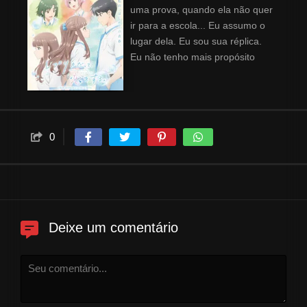
uma prova, quando ela não quer
ir para a escola... Eu assumo o
lugar dela. Eu sou sua réplica.
Eu não tenho mais propósito
algum. Porém isso mudou
quando eu me apaixonei. Eu
faço um rabo de cavalo para o
garoto que eu gosto saber que
sou eu. Nós matamos aula e
0
prometemos nos encontrar de
novo amanhã e em todos os
dias seguintes. Eu sou sua
réplica. Tudo sobre mim eu
peguei emprestado, porém meu
Deixe um comentário
coração ainda é meu.