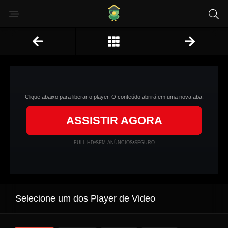
Clique abaixo para liberar o player. O conteúdo abrirá em uma nova aba.
ASSISTIR AGORA
FULL HD
•
SEM ANÚNCIOS
•
SEGURO
Selecione um dos Player de Video