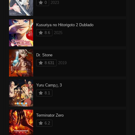
0
2023
Kusuriya no Hitorigoto 2 Dublado
8.6
2025
Dr. Stone
8.631
2019
Yuru Camp△ 3
8.1
Terminator Zero
6.2