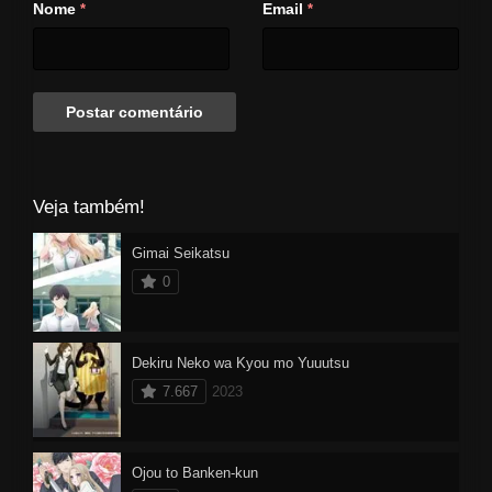
Nome
Email
*
*
Veja também!
Gimai Seikatsu
0
Dekiru Neko wa Kyou mo Yuuutsu
7.667
2023
Ojou to Banken-kun