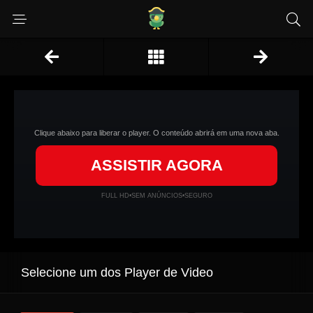
Clique abaixo para liberar o player. O conteúdo abrirá em uma nova aba.
ASSISTIR AGORA
FULL HD
•
SEM ANÚNCIOS
•
SEGURO
Selecione um dos Player de Video