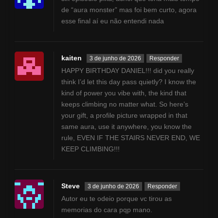
de “aura monster” mas foi bem curto, agora
esse final aí eu não entendi nada
kaiten
3 de junho de 2026
Responder
HAPPY BIRTHDAY DANIEL!!! did you really
think I’d let this day pass quietly? I know the
kind of power you vibe with, the kind that
keeps climbing no matter what. So here’s
your gift, a profile picture wrapped in that
same aura, use it anywhere, you know the
rule, EVEN IF THE STAIRS NEVER END, WE
KEEP CLIMBING!!!
Steve
3 de junho de 2026
Responder
Autor eu te odeio porque vc tirou as
memorias do cara pqp mano.