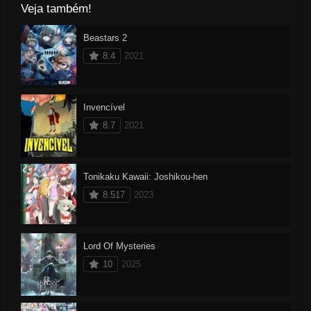
Veja também!
Beastars 2
8.4
2021
Invencível
8.7
2021
Tonikaku Kawaii: Joshikou-hen
8.517
2023
Lord Of Mysteries
10
2025