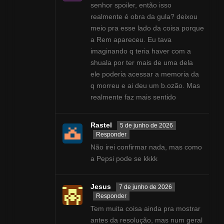
senhor spoiler, então isso
realmente é obra da gula? deixou
meio pra esse lado da coisa porque
a Rem apareceu. Eu tava
imaginando q teria haver com a
shuala por ter mais de uma dela
ele poderia acessar a memoria da
q morreu e ai deu um b.ozão. Mas
realmente faz mais sentido
Rastel
5 de junho de 2026
Responder
Não irei confirmar nada, mas como
a Pepsi pode se kkkk
Jesus
7 de junho de 2026
Responder
Tem muita coisa ainda pra mostrar
antes da resolução, mas num geral