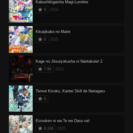
Kabushikigaisha Magi-Lumière
0
2024
Kikaijikake no Marie
0
2025
Kage no Jitsuryokusha ni Naritakute! 2
7.86
2023
Tensei Kizoku, Kantei Skill de Nariagaru
0
Eizouken ni wa Te wo Dasu na!
8.246
2020