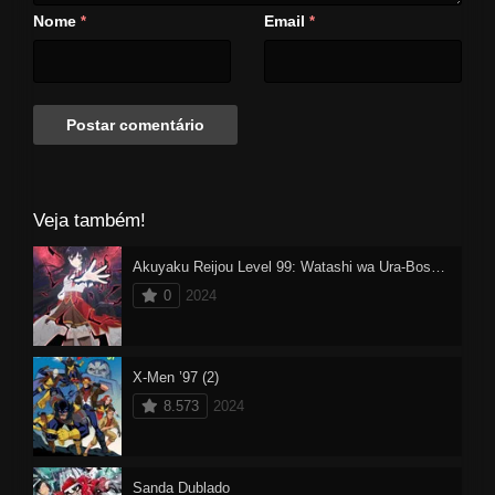
Nome
Email
*
*
Veja também!
Akuyaku Reijou Level 99: Watashi wa Ura-Boss desu ga Maou dewa Arimasen
0
2024
X-Men ’97 (2)
8.573
2024
Sanda Dublado