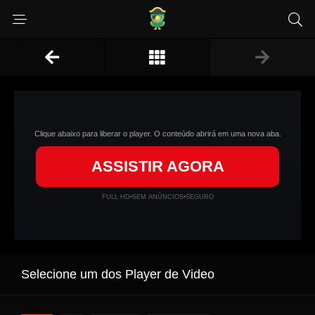
Clique abaixo para liberar o player. O conteúdo abrirá em uma nova aba.
ASSISTIR AGORA
FULL HD
•
SEM ANÚNCIOS
•
SEGURO
Selecione um dos Player de Video