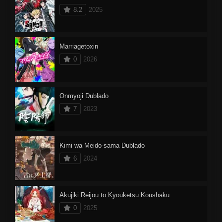
8.2
2025
Marriagetoxin
0
2026
Onmyoji Dublado
7
2023
Kimi wa Meido-sama Dublado
6
2024
Akujiki Reijou to Kyouketsu Koushaku
0
2025