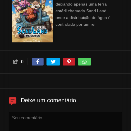
deixando apenas uma terra
estéril chamada Sand Land,
onde a distribuição de água é
controlada por um rei
ganancioso. Em procura de um
lago perdido há muito tempo, o
Xerife Rao pede ajuda ao rei
dos demônios, que envia seu
filho, Belzebu, e seu assistente,
0
Ladrão. Juntos, o trio parte em
uma jornada para atravessar o
deserto, lutando contra dragões,
bandidos e também contra o
inimigo mais mortal... o Exército
do Rei!
Deixe um comentário